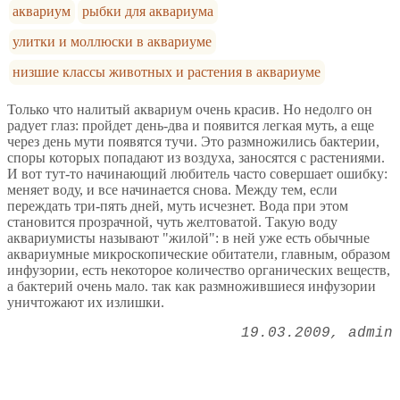
аквариум
рыбки для аквариума
улитки и моллюски в аквариуме
низшие классы животных и растения в аквариуме
Только что налитый аквариум очень красив. Но недолго он
радует глаз: пройдет день-два и появится легкая муть, а еще
через день мути появятся тучи. Это размножились бактерии,
споры которых попадают из воздуха, заносятся с растениями.
И вот тут-то начинающий любитель часто совершает ошибку:
меняет воду, и все начинается снова. Между тем, если
переждать три-пять дней, муть исчезнет. Вода при этом
становится прозрачной, чуть желтоватой. Такую воду
аквариумисты называют "жилой": в ней уже есть обычные
аквариумные микроскопические обитатели, главным, образом
инфузории, есть некоторое количество органических веществ,
а бактерий очень мало. так как размножившиеся инфузории
уничтожают их излишки.
19.03.2009
admin