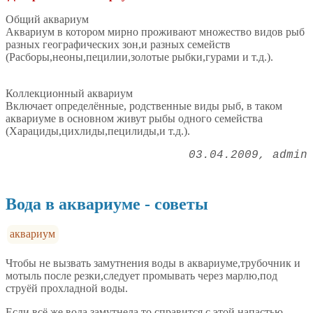
Общий аквариум
Аквариум в котором мирно проживают множество видов рыб
разных географических зон,и разных семейств
(Расборы,неоны,пецилии,золотые рыбки,гурами и т.д.).
Коллекционный аквариум
Включает определённые, родственные виды рыб, в таком
аквариуме в основном живут рыбы одного семейства
(Харациды,цихлиды,пецилиды,и т.д.).
03.04.2009
admin
Вода в аквариуме - советы
аквариум
Чтобы не вызвать замутнения воды в аквариуме,трубочник и
мотыль после резки,следует промывать через марлю,под
струёй прохладной воды.
Если всё же вода замутнела,то справится с этой напастью