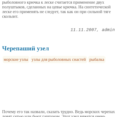
рыболовного крючка к леске считается применение двух
полуштыков, сделанных на цевье крючка. На синтетической
леске его применять не следует, так как он при сильной тяге
скользит.
11.11.2007
admin
Черепаший узел
морские узлы
узлы для рыболовных снастей
рыбалка
Почему его так назвали, сказать трудно. Ведь морских черепах
ловят сетью или бьют гарпуном. Этот узел вяжется очень