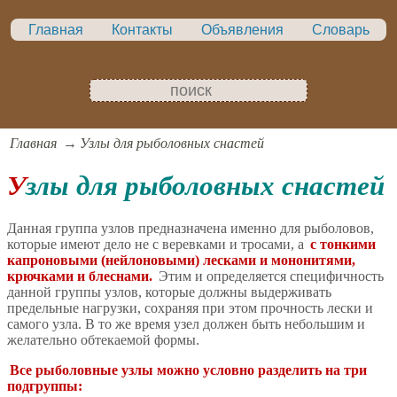
Главная
Контакты
Объявления
Словарь
Главная
Узлы для рыболовных снастей
Узлы для рыболовных снастей
Данная группа узлов предназначена именно для рыболовов,
которые имеют дело не с веревками и тросами, а
с тонкими
капроновыми (нейлоновыми) лесками и мононитями,
крючками и блеснами.
Этим и определяется специфичность
данной группы узлов, которые должны выдерживать
предельные нагрузки, сохраняя при этом прочность лески и
са­мого узла. В то же время узел должен быть небольшим и
желательно обтекаемой формы.
Все рыболовные узлы можно условно разделить на три
под­группы: