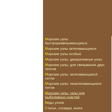
Морские узлы
быстроразвязывающиеся
Морские узлы затягивающиеся
Морские узлы особые
Морские узлы: декоративные узлы
Морские узлы: для связывания двух
тросов
Морские узлы: затягивающиеся
петли
Морские узлы: незатягивающиеся
петли
Морские узлы: узлы для
рыболовных снастей
Виды узлов
Статьи, словари, книги