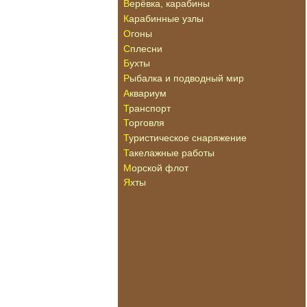
Верёвка, карабины
Карабинные узлы
Огоны
Сплесни
Бухты
Рыбалка и подводный мир
Аквариум
Транспорт
Торговля
Туристическое снаряжение
Такелажные работы
Морской флот
Яхты