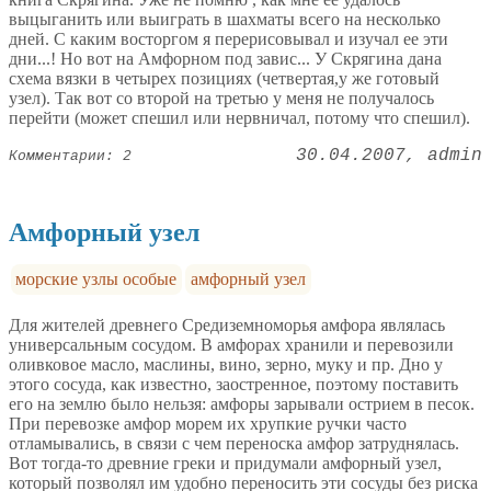
выцыганить или выиграть в шахматы всего на несколько
дней. С каким восторгом я перерисовывал и изучал ее эти
дни...! Но вот на Амфорном под завис... У Скрягина дана
схема вязки в четырех позициях (четвертая,у же готовый
узел). Так вот со второй на третью у меня не получалось
перейти (может спешил или нервничал, потому что спешил).
30.04.2007
admin
Комментарии: 2
Амфорный узел
морские узлы особые
амфорный узел
Для жителей древнего Средиземноморья амфора являлась
универсальным сосудом. В амфорах хранили и перевозили
оливковое масло, маслины, вино, зерно, муку и пр. Дно у
этого сосуда, как известно, заостренное, поэтому поставить
его на землю было нельзя: амфоры зарывали острием в песок.
При перевозке амфор морем их хрупкие ручки часто
отламывались, в связи с чем переноска амфор затруднялась.
Вот тогда-то древние греки и придумали амфорный узел,
который позволял им удобно переносить эти сосуды без риска