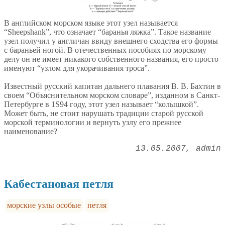
В английском морском языке этот узел называется
“Sheepshank”, что означает “баранья ляжка”. Такое название
узел получил у англичан ввиду внешнего сходства его формы
с бараньей ногой. В отечественных пособиях по морскому
делу он не имеет никакого собственного названия, его просто
именуют “узлом для укорачивания троса”.
Известный русский капитан дальнего плавания В. В. Бахтин в
своем “Объяснительном морском словаре”, изданном в Санкт-
Петербурге в 1S94 году, этот узел называет “колышкой”.
Может быть, не стоит нарушать традиции старой русской
морской терминологии и вернуть узлу его прежнее
наименование?
13.05.2007
admin
Кабестановая петля
морские узлы особые
петля