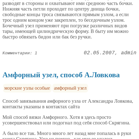
разводят в стороны и охватывают ими среднюю часть бочки.
Нижняя часть петли проходит по центру днища бочки,
свободные концы троса связываются прямым узлом, а если
трос одним концом уже закреплен, то беседочным узлом.
Бочечный узел применяют при погрузке различных видов
тары, имеющей цилиндрическую форму. В быту им можно
быстро обвязать бидон или бак без ручки.
02.05.2007
admin
Комментарии: 1
Амфорный узел, способ А.Ловкова
морские узлы особые
амфорный узел
Способ завязывания амфорного узла от Александра Ловкова,
контакты указаны в контактах сайта
Мой способ вязки Амфорного. Хотя я здесь просто
усовершенствовал или подогнал под себя способ Скрягина.
А было все так. Много много лет назад мне попалась в руки
книга Скрягина. Уже не помню , как мне ее удалось