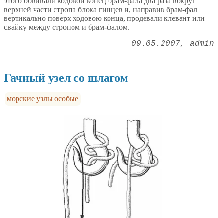
этого обвивали кодовой конец брам-фала два раза вокруг
верхней части стропа блока гинцев и, направив брам-фал
вертикально поверх ходовою конца, продевали клевант или
свайку между стропом и брам-фалом.
09.05.2007
admin
Гачный узел со шлагом
морские узлы особые