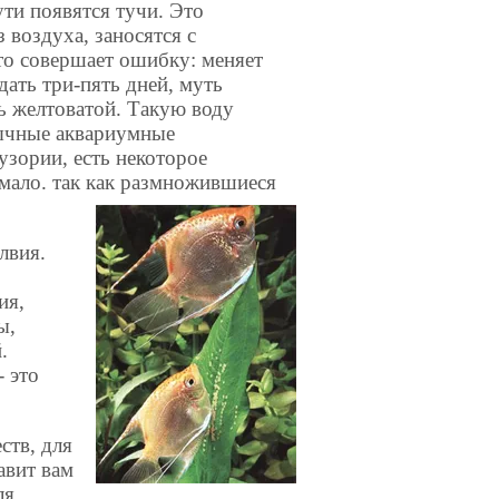
ути появятся тучи. Это
 воздуха, заносятся с
то совершает ошибку: меняет
дать три-пять дней, муть
ть желтоватой. Такую воду
бычные аквариумные
узории, есть некоторое
 мало. так как размножившиеся
лвия.
ия,
ы,
.
 это
ств, для
авит вам
ля