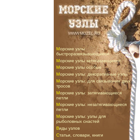
Морские узлы
быстроразвязывающиеся
Морские узлы затягивающиеся
Морские узлы особые
Морские узлы: декоративные узлы
Морские узлы: для связывания двух
тросов
Морские узлы: затягивающиеся
петли
Морские узлы: незатягивающиеся
петли
Морские узлы: узлы для
рыболовных снастей
Виды узлов
Статьи, словари, книги