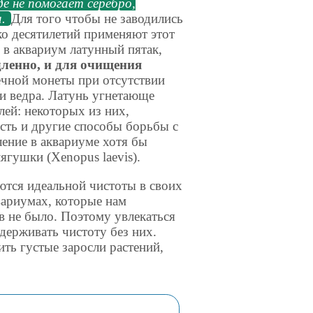
де не помогает серебро,
а.
Для того чтобы не заводились
о десятилетий применяют этот
е в аквариум латунный пятак,
дленно, и для очищения
чной монеты при отсутствии
и ведра. Латунь угнетающе
лей: некоторых из них,
Есть и другие способы борьбы с
ение в аквариуме хотя бы
гушки (Xenopus laevis).
ются идеальной чистоты в своих
вариумах, которые нам
в не было. Поэтому увлекаться
ддерживать чистоту без них.
ть густые заросли растений,