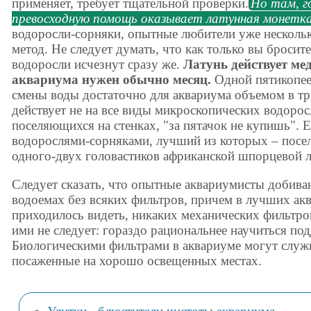
применяет, требует тщательной проверки.
Но там, г
превосходную помощь оказывает латунная монетк
водоросли-сорняки, опытные любители уже нескольк
метод. Не следует думать, что как только вы бросит
водоросли исчезнут сразу же.
Латунь действует ме
аквариума нужен обычно месяц.
Одной пятикопее
смены воды достаточно для аквариума объемом в тр
действует не на все виды микроскопических водорос
поселяющихся на стенках, "за пятачок не купишь". 
водорослями-сорняками, лучший из которых – посел
одного-двух головастиков африканской шпорцевой ля
Следует сказать, что опытные аквариумисты добива
водоемах без всяких фильтров, причем в лучших ак
приходилось видеть, никаких механических фильтро
ими не следует: гораздо рациональнее научиться по
Биологическими фильтрами в аквариуме могут служи
посаженные на хорошо освещенных местах.