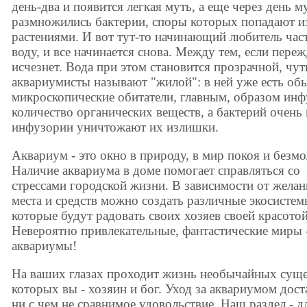
день-два и появится легкая муть, а еще через день м
размножились бактерии, споры которых попадают из
растениями. И вот тут-то начинающий любитель час
воду, и все начинается снова. Между тем, если переж
исчезнет. Вода при этом становится прозрачной, чу
аквариумисты называют "жилой": в ней уже есть о
микроскопические обитатели, главным, образом инф
количество органических веществ, а бактерий очень
инфузории уничтожают их излишки.
Аквариум - это окно в природу, в мир покоя и безмо
Наличие аквариума в доме помогает справляться со
стрессами городской жизни. В зависимости от желан
места и средств можно создать различные экосистем
которые будут радовать своих хозяев своей красотой
Невероятно привлекательные, фантастические миры -
аквариумы!
На ваших глазах проходит жизнь необычайных суще
которых вы - хозяин и бог. Уход за аквариумом дост
ни с чем не сравнимое удовольствие. Наш раздел - д