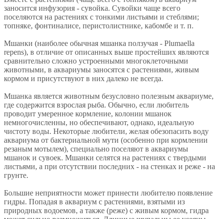
заносится инфузория - сувойка. Сувойки чаще всего
поселяются на растениях с тонкими листьями и стеблями;
топняке, фонтиналисе, перистолистнике, кабомбе и т. п.
Мшанки (наиболее обычная мшанка ползучая - Plumaella
repens), в отличие от описанных выше простейших являются
сравнительно сложно устроенными многоклеточными
животными, в аквариумы заносятся с растениями, живым
кормом и присутствуют в них далеко не всегда.
Мшанка является животным безусловно полезным аквариуме,
где содержится взрослая рыба. Обычно, если любитель
проводит умеренное кормление, колонии мшанок
немногочисленны, но обеспечивают, однако, идеальную
чистоту воды. Некоторые любители, желая обезопасить воду
аквариума от бактериальной мути (особенно при кормлении
резаным мотылем), специально поселяют в аквариумы
мшанок и сувоек. Мшанки селятся на растениях с твердыми
листьями, а при отсутствии последних - на стенках и реже - на
грунте.
Большие неприятности может принести любителю появление
гидры. Попадая в аквариум с растениями, взятыми из
природных водоемов, а также (реже) с живым кормом, гидра