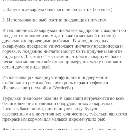
2. Запуск в аквариум большого числа улиток (катушек).
3. Использование рыб, охотно поедающих нитчатку.
В тепловодных аквариумах нитчатые водоросли с жадностью
поедаются моллиенизиями, а также (в меньшей степени)
другими живородящими рыбками. В холодноводных
аквариумах прекрасно уничтожают нитчатку красноперка и
горчак. К поеданию нитчатки могут быть приучены многие
виды рыб. Для этого "~остаточно, чтобы в аквариуме было
несколько моллиенизий: по их примеру нитчатку начинают
есть и другие виды рыб.
Из населяющих аквариум инфузорий в поддержании
стабильного режима большую роль играют туфельки
(Paramaecium) и сувойки (Vorticella).
Туфельки (наиболее обычна Р. caudatum) встречаются во всех
без исключения правильно оборудованных аквариумах.
Питаясь бактериями, они очищают воду. Будучи
разведенными в достаточных количествах, туфельки являются
прекрасным кормом для мальков икромечущих рыб.
Вместе с растениями (чаще всего с топняком) в аквариум