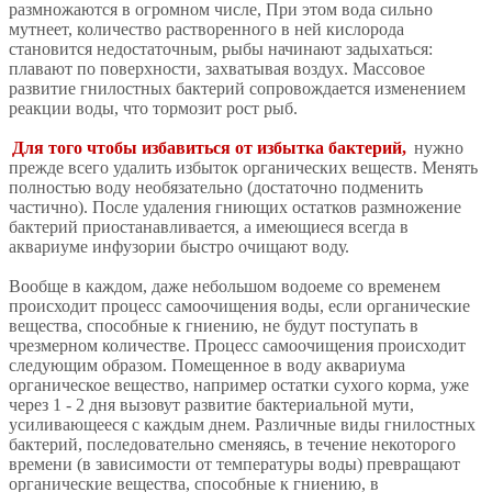
размножаются в огромном числе, При этом вода сильно
мутнеет, количество растворенного в ней кислорода
становится недостаточным, рыбы начинают задыхаться:
плавают по поверхности, захватывая воздух. Массовое
развитие гнилостных бактерий сопровождается изменением
реакции воды, что тормозит рост рыб.
Для того чтобы избавиться от избытка бактерий,
нужно
прежде всего удалить избыток органических веществ. Менять
полностью воду необязательно (достаточно подменить
частично). После удаления гниющих остатков размножение
бактерий приостанавливается, а имеющиеся всегда в
аквариуме инфузории быстро очищают воду.
Вообще в каждом, даже небольшом водоеме со временем
происходит процесс самоочищения воды, если органические
вещества, способные к гниению, не будут поступать в
чрезмерном количестве. Процесс самоочищения происходит
следующим образом. Помещенное в воду аквариума
органическое вещество, например остатки сухого корма, уже
через 1 - 2 дня вызовут развитие бактериальной мути,
усиливающееся с каждым днем. Различные виды гнилостных
бактерий, последовательно сменяясь, в течение некоторого
времени (в зависимости от температуры воды) превращают
органические вещества, способные к гниению, в