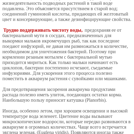
жизнедеятельность подводных растений в такой воде
подавлена. Это объясняется присутствием в старой вод;
соединений гуминовой кислоты, придающих ей желтоватый
цвет и консервирующие, а также дезинфицирующие свойства.
Трудно поддерживать чистоту воды,
предохраняя ее от
бактериальной мути в сосудах, предназначенных для
выкормки мальков икромечущих рыб, так как последние
поедают инфузорий, не давая им размножаться в количестве,
необходимом для уничтожения бактерий. Поэтому при
кормлении резаным мотылем с бактериальной мутью
приходится мириться. Как только мальки начинают есть
циклопов, бактерии постепенно исчезают, съедаемые
инфузориями. Для ускорения этого процесса полезно
поместить в аквариум растения с сувойками или мшанками.
Для предотвращения засорения аквариума продуктами
распада полезно иметь улиток, поедающих остатки корма.
Наибольшую пользу приносит катушка (Planorbis).
Иногда, особенно летом, при хорошем освещении и высокой
температуре вода зеленеет. Цветение воды вызывают
микроскопические водоросли, которые нередко развиваются в
аквариуме в огромных количествах. Чаще всего встречается
эвглена зеленая, (Euglena viridis). Появляются иногда также