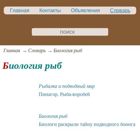
Главная
Контакты
Объявления
Словарь
Главная
Словарь
Биология рыб
Биология рыб
Рыбалка и подводный мир
Пинагор. Рыба-воробей
Биология рыб
Биологи раскрыли тайну подводного боинга