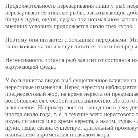
Продолжительность переваривания пищи у рыб неод
переваривают ее хищные рыбы, заглатывающие доб
пищи у щуки, окуня, судака при нормальном запол
внешних условиях продолжается около трех суток.
Поэтому они питаются с большими перерывами. М
за несколько часов и могут питаться почти беспреры
Интенсивность питания рыб зависит от состояния их
окружающей среды.
У большинства видов рыб существенное влияние на
нерестовые изменения. Перед нерестом наблюдается
преднерестовый жор, на время нереста он прекращае
возобновляется с особой интенсивностью. Из этого 
исключения. Например, лососи, зашедшие в реку дл
иногда около года, т. е. в течение всего нерестового 
окунь питаются и во время нереста, а налим, судак -
щуки, леща, сазана существует длительный промежу
окончанием икрометания и началом жора.