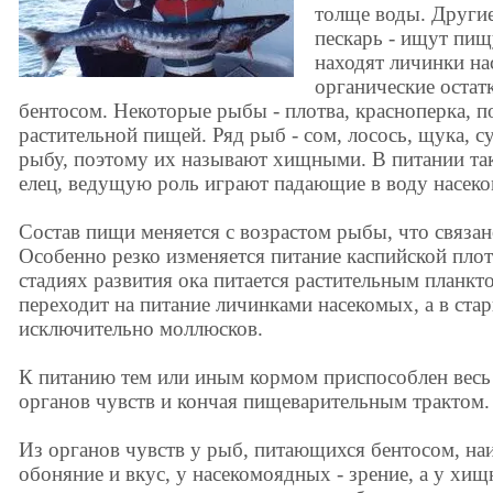
толще воды. Другие 
пескарь - ищут пищ
находят личинки на
органические остатк
бентосом. Некоторые рыбы - плотва, красноперка, п
растительной пищей. Ряд рыб - сом, лосось, щука, с
рыбу, поэтому их называют хищными. В питании так
елец, ведущую роль играют падающие в воду насек
Состав пищи меняется с возрастом рыбы, что связан
Особенно резко изменяется питание каспийской плот
стадиях развития ока питается растительным планкт
переходит на питание личинками насекомых, а в ста
исключительно моллюсков.
К питанию тем или иным кормом приспособлен весь
органов чувств и кончая пищеварительным трактом.
Из органов чувств у рыб, питающихся бентосом, на
обоняние и вкус, у насекомоядных - зрение, а у хищ