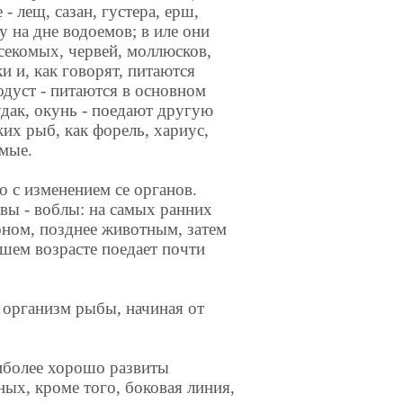
- лещ, сазан, густера, ерш,
у на дне водоемов; в иле они
секомых, червей, моллюсков,
и и, как говорят, питаются
одуст - питаются в основном
удак, окунь - поедают другую
их рыб, как форель, хариус,
омые.
о с изменением се органов.
вы - воблы: на самых ранних
оном, позднее животным, затем
ршем возрасте поедает почти
 организм рыбы, начиная от
иболее хорошо развиты
ных, кроме того, боковая линия,