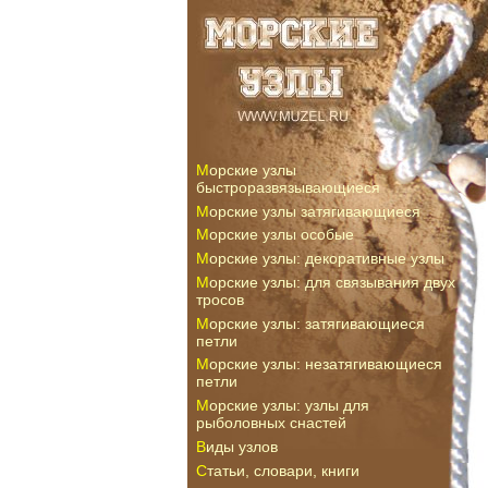
Морские узлы
быстроразвязывающиеся
Морские узлы затягивающиеся
Морские узлы особые
Морские узлы: декоративные узлы
Морские узлы: для связывания двух
тросов
Морские узлы: затягивающиеся
петли
Морские узлы: незатягивающиеся
петли
Морские узлы: узлы для
рыболовных снастей
Виды узлов
Статьи, словари, книги