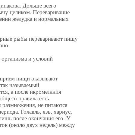
инакова. Дольше всего
ычу целиком. Переваривание
нении желудка и нормальных
ирные рыбы переваривают пищу
вно.
 организма и условий
 прием пищи оказывают
 так называемый
тся, а после икрометания
общего правила есть
я размножения, не питаются
периода. Голавль, язь, хариус,
 лишь после окончания его. У
ток (около двух недель) между