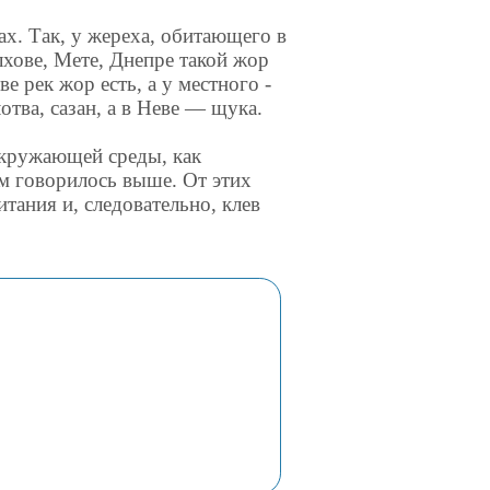
х. Так, у жереха, обитающего в
лхове, Мете, Днепре такой жор
е рек жор есть, а у местного -
отва, сазан, а в Неве — щука.
окружающей среды, как
ем говорилось выше. От этих
тания и, следовательно, клев