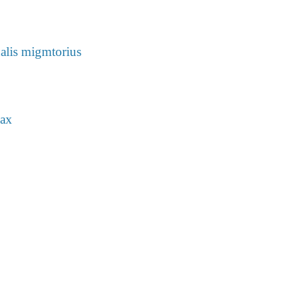
lis migmtorius
тах