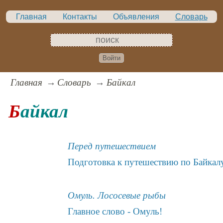
Главная
Контакты
Объявления
Словарь
Войти
Главная
Словарь
Байкал
Байкал
Перед путешествием
Подготовка к путешествию по Байкал
Омуль. Лососевые рыбы
Главное слово - Омуль!