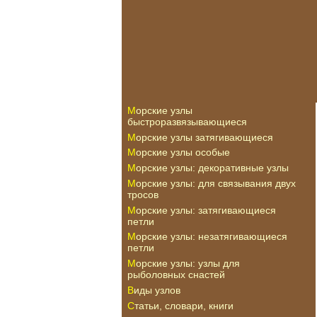
Морские узлы
быстроразвязывающиеся
Морские узлы затягивающиеся
Морские узлы особые
Морские узлы: декоративные узлы
Морские узлы: для связывания двух
тросов
Морские узлы: затягивающиеся
петли
Морские узлы: незатягивающиеся
петли
Морские узлы: узлы для
рыболовных снастей
Виды узлов
Статьи, словари, книги