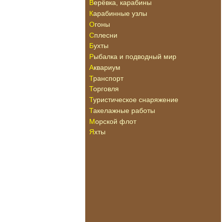
Верёвка, карабины
Карабинные узлы
Огоны
Сплесни
Бухты
Рыбалка и подводный мир
Аквариум
Транспорт
Торговля
Туристическое снаряжение
Такелажные работы
Морской флот
Яхты