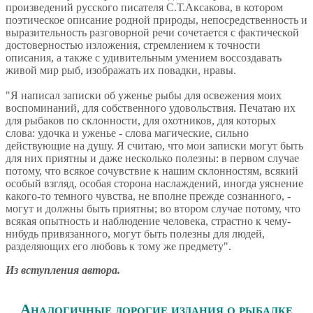
произведений русского писателя С.Т.Аксакова, в котором
поэтическое описание родной природы, непосредственность и
выразительность разговорной речи сочетается с фактической
достоверностью изложения, стремлением к точности
описания, а также с удивительным умением воссоздавать
живой мир рыб, изображать их повадки, нравы.
"Я написал записки об уженье рыбы для освежения моих
воспоминаний, для собственного удовольствия. Печатаю их
для рыбаков по склонности, для охотников, для которых
слова: удочка и уженье - слова магические, сильно
действующие на душу. Я считаю, что мои записки могут быть
для них приятны и даже несколько полезны: в первом случае
потому, что всякое сочувствие к нашим склонностям, всякий
особый взгляд, особая сторона наслаждений, иногда уяснение
какого-то темного чувства, не вполне прежде сознанного, -
могут и должны быть приятны; во втором случае потому, что
всякая опытность и наблюдение человека, страстно к чему-
нибудь привязанного, могут быть полезны для людей,
разделяющих его любовь к тому же предмету".
Из вступления автора.
Аналогичные дорогие издания о рыбалке