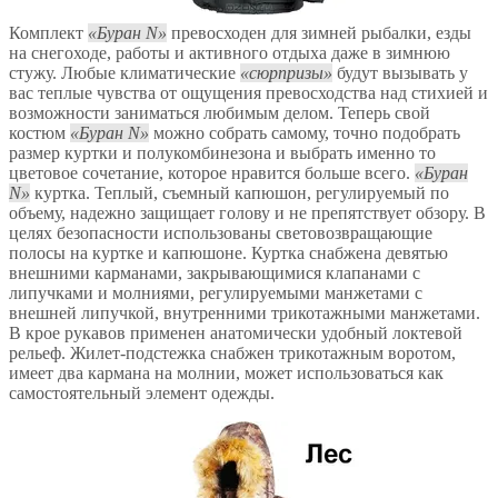
Комплект
Буран N
превосходен для зимней рыбалки, езды
на снегоходе, работы и активного отдыха даже в зимнюю
стужу. Любые климатические
сюрпризы
будут вызывать у
вас теплые чувства от ощущения превосходства над стихией и
возможности заниматься любимым делом. Теперь свой
костюм
Буран N
можно собрать самому, точно подобрать
размер куртки и полукомбинезона и выбрать именно то
цветовое сочетание, которое нравится больше всего.
Буран
N
куртка. Теплый, съемный капюшон, регулируемый по
объему, надежно защищает голову и не препятствует обзору. В
целях безопасности использованы световозвращающие
полосы на куртке и капюшоне. Куртка снабжена девятью
внешними карманами, закрывающимися клапанами с
липучками и молниями, регулируемыми манжетами с
внешней липучкой, внутренними трикотажными манжетами.
В крое рукавов применен анатомически удобный локтевой
рельеф. Жилет-подстежка снабжен трикотажным воротом,
имеет два кармана на молнии, может использоваться как
самостоятельный элемент одежды.