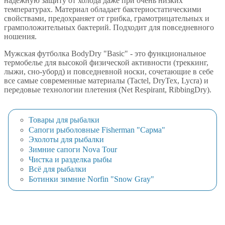
надежную защиту от холода даже при очень низких
температурах. Материал обладает бактериостатическими
свойствами, предохраняет от грибка, грамотрицательных и
грамположительных бактерий. Подходит для повседневного
ношения.
Мужская футболка BodyDry "Basic" - это функциональное
термобелье для высокой физической активности (треккинг,
лыжи, сно-уборд) и повседневной носки, сочетающие в себе
все самые современные материалы (Tactel, DryTex, Lycra) и
передовые технологии плетения (Net Respirant, RibbingDry).
Товары для рыбалки
Сапоги рыболовные Fisherman "Сарма"
Эхолоты для рыбалки
Зимние сапоги Nova Tour
Чистка и разделка рыбы
Всё для рыбалки
Ботинки зимние Norfin "Snow Gray"