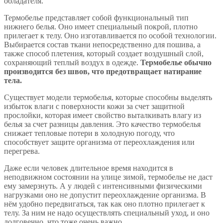
обладателя.
Термобелье представляет собой функциональный тип
нижнего белья. Оно имеет специальный покрой, плотно
прилегает к телу. Оно изготавливается по особой технологии.
Выбирается состав ткани непосредственно для пошива, а
также способ плетения, который создает воздушный слой,
сохраняющий теплый воздух в одежде.
Термобелье обычно
производится без швов, что предотвращает натирание
тела.
Существует модели термобелья, которые способны выделять
избыток влаги с поверхности кожи за счет защитной
прослойки, которая имеет свойство выталкивать влагу из
белья за счет разницы давления. Это качество термобелья
снижает тепловые потери в холодную погоду, что
способствует защите организма от переохлаждения или
перегрева.
Даже если человек длительное время находится в
неподвижном состоянии на улице зимой, термобелье не даст
ему замерзнуть. А у людей с интенсивными физическими
нагрузками оно не допустит переохлаждение организма. В
нём удобно передвигаться, так как оно плотно прилегает к
телу. За ним не надо осуществлять специальный уход, и оно
долговечно, что тоже очень важно.