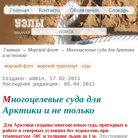
Главная
Контакты
Объявления
Словарь
Главная
Морской флот
Многоцелевые суда для Арктики
и не только
морской флот
морской транспорт
суда
admin
17.02.2011
05.04.2012
Многоцелевые суда для
Арктики и не только
Для Арктики созданы многоцелевые суда, пригодные к
работе в северных условиях без ледоколов, при
температуре -50С и толщине льдов до 1 м.
Это головное