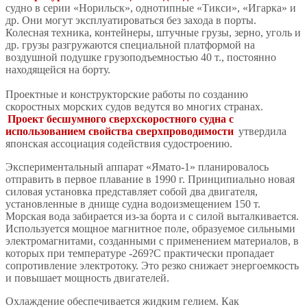
судно в серии «Норильск», однотипные «Тикси», «Игарка» и
др. Они могут эксплуатироваться без захода в порты.
Колесная техника, контейнеры, штучные грузы, зерно, уголь и
др. грузы разгружаются специальной платформой на
воздушной подушке грузоподъемностью 40 т., постоянно
находящейся на борту.
Проектные и конструкторские работы по созданию
скоростных морских судов ведутся во многих странах.
Проект бесшумного сверхскоростного судна с
использованием свойства сверхпроводимости
утвердила
японская ассоциация содействия судостроению.
Экспериментальный аппарат «Ямато-1» планировалось
отправить в первое плавание в 1990 г. Принципиально новая
силовая установка представляет собой два двигателя,
установленные в днище судна водоизмещением 150 т.
Морская вода забирается из-за борта и с силой выталкивается.
Используется мощное магнитное поле, образуемое сильными
электромагнитами, созданными с применением материалов, в
которых при температуре -269?С практически пропадает
сопротивление электротоку. Это резко снижает энергоемкость
и повышает мощность двигателей.
Охлаждение обеспечивается жидким гелием. Как