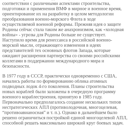
соответствии с различными аспектами строительства,
подготовки и применения ВМФ в мирное и военное время,
ориентирование их на разработку в целом методологии
преобразования военно-морского Флота в ходе
осуществляемой военной реформы. Прежняя идея о защите
Родины сейчас стала таким же анахронизмом, как «холодная
войны» - угрозы для Родины больше не существует.
Наступило время для ренессанса в российской военно-
морской мысли, отражающего изменения в идеях
представителей тех основных флотов Запада, которые
ожидают расширения партнерства со своими российскими
коллегами в поддержании международного мира и
безопасности.
В 1977 году в СССР, практически одновременно с США,
начались работы по формированию облика атомных
подводных лодок 4-го поколения. Планы строительства
новых кораблей были заложены в очередную программу
военного кораблестроения, принятую в 1985 году.
Первоначально предполагалось создание нескольких типов
нестратегических АПЛ (противолодочная, многоцелевая,
“противоавианосная” и т. п.). Однако в дальнейшем было
решено ограничиться постройкой единой многоцелевой АПЛ,
способной решать максимально широкий круг боевых задач.