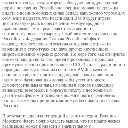
глазах тех государств, которые соблюдают международные
нормы поведения. Российские военные моряки не должны
видеть в военно-морских силах Запада какую-либо угрозу для
себя. Мир надеется, что Российский ВМФ будет играть
значительную роль в обеспечении международного
правопорядка. Это - реальная ответственность,
соответствующая государству такой величины и силы, как
Российская Федерация. Так как Российский флот
сокращается, его новая структура сил должна отражать
эволюцию в структурах сил двух других крупнейших
мировых военно-морских флотов. По мере того как эти флоты
снижают мощь своих сил, ориентированных в прошлом
преимущественно против бывшего СССР, силы, традиционно
наращивавшиеся прежним советским ВМФ в качестве
основных средств защиты - подводные лодки и авиация
наземного базирования - должны бы уступить место
демонстративным силам, имеющим в основе надводные
авианесущие корабли и морскую пехоту с необходимым
десантным флотом (последние должны быть ограничены
настолько, чтобы причинять минимум беспокойств соседям
России).
В результате анализа тенденций развития теории Военно-
Морского Флота можно сделать вывод, что их практическая
реализация может привести к значительному