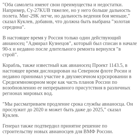
"Оба самолета имеют свои преимущества и недостатки.
Например, Су-27KUB тяжелее, но у него больше дальность
полета. Миг-29K легче, но дальность ведения боя меньше,"
сказал Куклев, добавив, что должна быть выбрана "золотая
середина".
В настоящее время у Россия только один действующий
авианосец "Адмирал Кузнецов", который был списан в начале
90-х и недавно после длительного ремонта вернулся "в
строй".
Корабль, также известный как авианосец Проект 1143.5, в
настоящее время дислоцирован на Северном флоте Росии и
недавно принимал участие в двухмесячном курсировании в
Средиземноморном море как часть планов России по
возобновлению ее непрерывного присутствия в различных
регионах мировых вод.
"Мы рассматриваем продление срока службы авианосца. Он
прослужит до 2020 и может быть даже до 2025," сказал
Куклев.
Генерал также подтвердил принятие решение по
строительству новых авианосцев для ВМФ России.