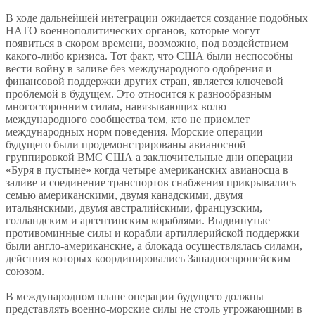
В ходе дальнейшей интеграции ожидается создание подобных
НАТО военнополитических органов, которые могут
появиться в скором времени, возможно, под воздействием
какого-либо кризиса. Тот факт, что США были неспособны
вести войну в заливе без международного одобрения и
финансовой поддержки других стран, является ключевой
проблемой в будущем. Это относится к разнообразным
многосторонним силам, навязывающих волю
международного сообщества тем, кто не приемлет
международных норм поведения. Морские операции
будущего были продемонстрированы авианосной
группировкой ВМС США а заключительные дни операции
«Буря в пустыне» когда четыре американских авианосца в
заливе и соединение транспортов снабжения прикрывались
семью американскими, двумя канадскими, двумя
итальянскими, двумя австралийскими, французским,
голландским и аргентинским кораблями. Выдвинутые
противоминные силы и корабли артиллерийской поддержки
были англо-американские, а блокада осуществлялась силами,
действия которых координировались Западноевропейским
союзом.
В международном плане операции будущего должны
представлять военно-морские силы не столь угрожающими в