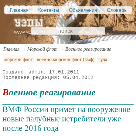
Главная
Контакты
Объявления
Словарь
Главная
Морской флот
Военное реагирование
морской флот
военно-морской флот (вмф)
суда
admin
17.01.2011
05.04.2012
Военное реагирование
ВМФ России примет на вооружение
новые палубные истребители уже
после 2016 года