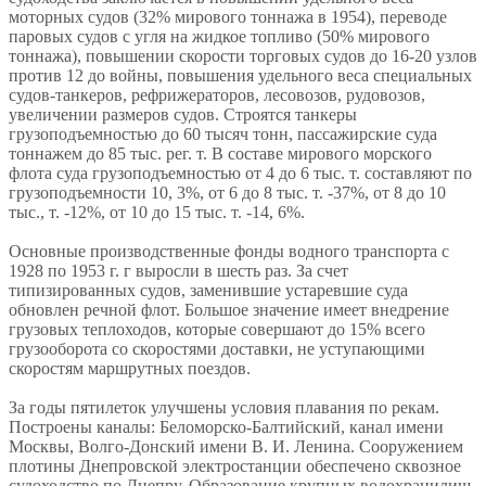
моторных судов (32% мирового тоннажа в 1954), переводе
паровых судов с угля на жидкое топливо (50% мирового
тоннажа), повышении скорости торговых судов до 16-20 узлов
против 12 до войны, повышения удельного веса специальных
судов-танкеров, рефрижераторов, лесовозов, рудовозов,
увеличении размеров судов. Строятся танкеры
грузоподъемностью до 60 тысяч тонн, пассажирские суда
тоннажем до 85 тыс. рег. т. В составе мирового морского
флота суда грузоподъемностью от 4 до 6 тыс. т. составляют по
грузоподъемности 10, 3%, от 6 до 8 тыс. т. -37%, от 8 до 10
тыс., т. -12%, от 10 до 15 тыс. т. -14, 6%.
Основные производственные фонды водного транспорта с
1928 по 1953 г. г выросли в шесть раз. За счет
типизированных судов, заменившие устаревшие суда
обновлен речной флот. Большое значение имеет внедрение
грузовых теплоходов, которые совершают до 15% всего
грузооборота со скоростями доставки, не уступающими
скоростям маршрутных поездов.
За годы пятилеток улучшены условия плавания по рекам.
Построены каналы: Беломорско-Балтийский, канал имени
Москвы, Волго-Донский имени В. И. Ленина. Сооружением
плотины Днепровской электростанции обеспечено сквозное
судоходство по Днепру. Образование крупных водохранилищ