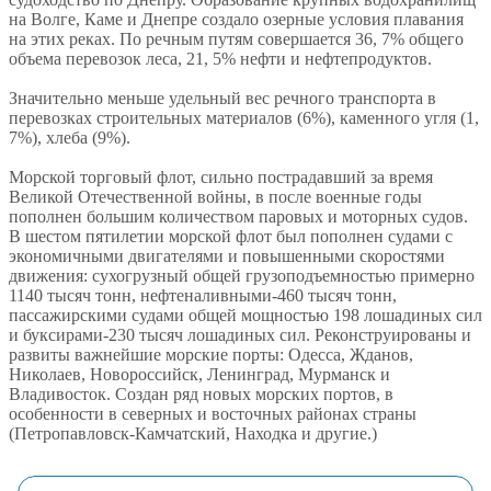
на Волге, Каме и Днепре создало озерные условия плавания
на этих реках. По речным путям совершается 36, 7% общего
объема перевозок леса, 21, 5% нефти и нефтепродуктов.
Значительно меньше удельный вес речного транспорта в
перевозках строительных материалов (6%), каменного угля (1,
7%), хлеба (9%).
Морской торговый флот, сильно пострадавший за время
Великой Отечественной войны, в после военные годы
пополнен большим количеством паровых и моторных судов.
В шестом пятилетии морской флот был пополнен судами с
экономичными двигателями и повышенными скоростями
движения: сухогрузный общей грузоподъемностью примерно
1140 тысяч тонн, нефтеналивными-460 тысяч тонн,
пассажирскими судами общей мощностью 198 лошадиных сил
и буксирами-230 тысяч лошадиных сил. Реконструированы и
развиты важнейшие морские порты: Одесса, Жданов,
Николаев, Новороссийск, Ленинград, Мурманск и
Владивосток. Создан ряд новых морских портов, в
особенности в северных и восточных районах страны
(Петропавловск-Камчатский, Находка и другие.)