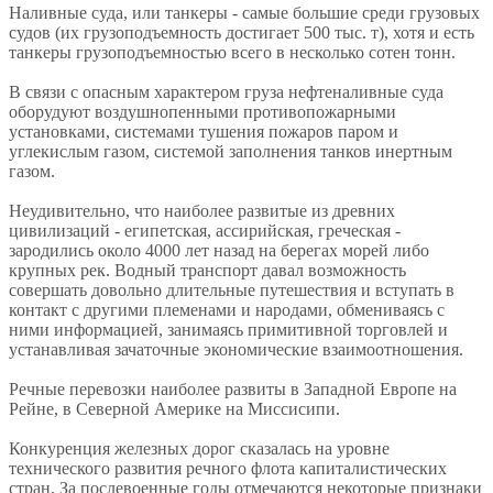
Наливные суда, или танкеры - самые большие среди грузовых
судов (их грузоподъемность достигает 500 тыс. т), хотя и есть
танкеры грузоподъемностью всего в несколько сотен тонн.
В связи с опасным характером груза нефтеналивные суда
оборудуют воздушнопенными противопожарными
установками, системами тушения пожаров паром и
углекислым газом, системой заполнения танков инертным
газом.
Неудивительно, что наиболее развитые из древних
цивилизаций - египетская, ассирийская, греческая -
зародились около 4000 лет назад на берегах морей либо
крупных рек. Водный транспорт давал возможность
совершать довольно длительные путешествия и вступать в
контакт с другими племенами и народами, обмениваясь с
ними информацией, занимаясь примитивной торговлей и
устанавливая зачаточные экономические взаимоотношения.
Речные перевозки наиболее развиты в Западной Европе на
Рейне, в Северной Америке на Миссисипи.
Конкуренция железных дорог сказалась на уровне
технического развития речного флота капиталистических
стран. За послевоенные годы отмечаются некоторые признаки