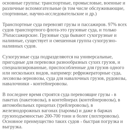
основные группы: транспортные, промысловые, военные и
различные вспомогательные (в том числе обслуживающие,
спортивные, научно-исследовательские и др.)
Транспортные суда перевозят грузы и пассажиров. 97% всех
судов транспортного флота-это грузовые суда, и только
3%пассажирские. Грузовые суда бывают сухогрузные и
наливные, существует и смешенная группа сухогрузно-
наливных судов.
Сухогрузные суда подразделяются на универсальные,
пригодные для перевозки разнообразных сухих грузов, и
специализированные, приспособленные для грузов одного
или нескольких видов, например: рефрижераторные суда,
лесовозы-зерновозы, суда для навалочных грузов, рудовозы,
навалочники - контейнеровозы.
В последнее время строятся суда перевозящие грузы - в
пакетах (пакетовозы), в контейнерах (контейнеровозы), в
автомобильных прицепах (трейлеровозы), в
железнодорожных вагонах (паромы) и даже в баржах
грузоподъемностью 200-700 тонн и более (лихтеровозы).
Основное преимущество таких судов - быстрая погрузка и
выгрузка.