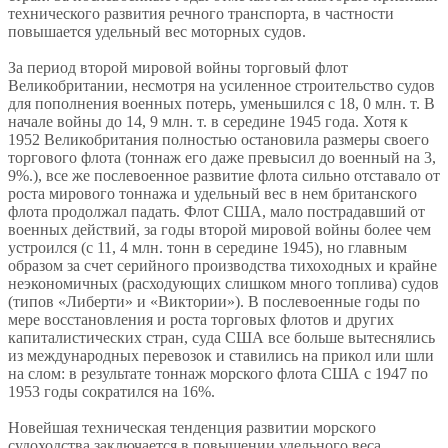
технического развития речного транспорта, в частности
повышается удельный вес моторных судов.
За период второй мировой войны торговый флот
Великобритании, несмотря на усиленное строительство судов
для пополнения военных потерь, уменьшился с 18, 0 млн. т. В
начале войны до 14, 9 млн. т. в середине 1945 года. Хотя к
1952 Великобритания полностью остановила размеры своего
торгового флота (тоннаж его даже превысил до военный на 3,
9%.), все же послевоенное развитие флота сильно отставало от
роста мирового тоннажа и удельный вес в нем британского
флота продолжал падать. Флот США, мало пострадавший от
военных действий, за годы второй мировой войны более чем
устроился (с 11, 4 млн. тонн в середине 1945), но главным
образом за счет серийного производства тихоходных и крайне
неэкономичных (расходующих слишком много топлива) судов
(типов «Либерти» и «Виктории»). В послевоенные годы по
мере восстановления и роста торговых флотов и других
капиталистических стран, суда США все больше вытеснялись
из международных перевозок и ставились на прикол или шли
на слом: в результате тоннаж морского флота США с 1947 по
1953 годы сократился на 16%.
Новейшая техническая тенденция развитии морского
судоходства заключается в повышении удельного веса