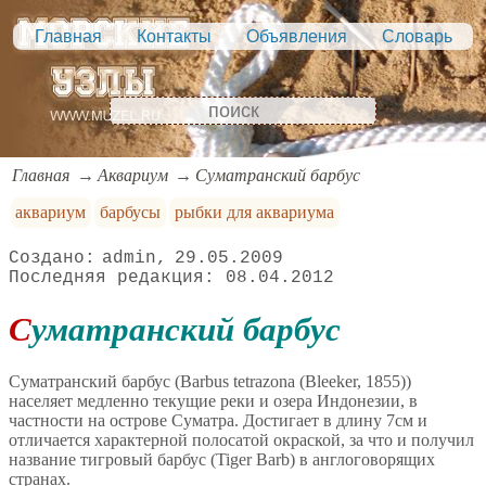
Главная
Контакты
Объявления
Словарь
Главная
Аквариум
Суматранский барбус
аквариум
барбусы
рыбки для аквариума
admin
29.05.2009
08.04.2012
Суматранский барбус
Суматранский барбус (Barbus tetrazona (Bleeker, 1855))
населяет медленно текущие реки и озера Индонезии, в
частности на острове Суматра. Достигает в длину 7см и
отличается характерной полосатой окраской, за что и получил
название тигровый барбус (Tiger Barb) в англоговорящих
странах.