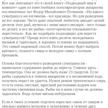
Вот как описывает это в своей книге «Подводный мир в
комнате» один из известнейших популяризаторов аквариума
послевоенных лет Федор Михайлович Полканов. «На какого
суматрануса ни взглянешь - все красавцы. Но для разведения
не все хороши. Часто даже опытный любитель заводит целый
десяток этих рыб, мучится с ними много месяцев - чего только
не делает, и все же рыбки «категорически отказываются»
нереститься». Как же подобрать подходящих для нереста
суматранусов? Проще всего взять десяток молоденьких
мальков и тщательно, в хороших условиях их выращивать.
Это самый надежный способ. Потом можно будет выбрать
крепкого, сильного самца и молодую самку с полным
брюшком.
Основа благополучного разведения суматранусов -
правильное содержание рыбок до нереста. Главное здесь -
температура. Она не должна быть ниже 23 градусов. Если
рыбы содержатся в темном аквариуме и в несменяемой воде,
получить нерест не удается. Нужен режим тропического озера,
то есть очень светлый, заросший растениями водоем или
частично сменяемая вода. Рыбы ни в коем случае не должны
задыхаться. Вода лучше мягкая нейтральная.
Если в таких условиях отделить взрослых самок от самцов и
обильно кормить мотылем и энхитреями, в течение двух