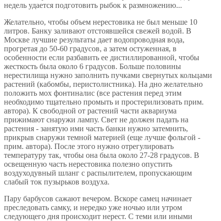
недель удается подготовить рыбок к размножению...
Желательно, чтобы объем нерестовика не был меньше 10
литров. Банку заливают отстоявшейся свежей водой. В
Москве лучшие результаты дает водопроводная вода,
прогретая до 50-60 градусов, а затем остуженная, в
особенности если разбавить ее дистиллированной, чтобы
жесткость была около 6 градусов. Больше половины
нерестилища нужно заполнить пучками свернутых кольцами
растений (кабомбы, перистолистника). На дно желательно
положить мох фонтиналис (все растения перед этим
необходимо тщательно промыть и простерилизовать прим.
автора). К свободной от растений части аквариума
прижимают снаружи лампу. Свет не должен падать на
растения - занятую ими часть банки нужно затемнить,
прикрыв снаружи темной материей (еще лучше фольгой -
прим. автора). После этого нужно отрегулировать
температуру так, чтобы она была около 27-28 градусов. В
освещенную часть нерестовика полезно опустить
воздуходувный шланг с распылителем, пропускающим
слабый ток пузырьков воздуха.
Пару барбусов сажают вечером. Вскоре самец начинает
преследовать самку, и нередко уже ночью или утром
следующего дня происходит нерест. С теми или иными