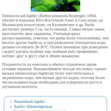
Пятиполосый барбус (Barbus pentazona Boulenger, 1894)
обитает в водоемах Юго-Восточной Азии: в Сингапуре, на
Малаккском полуострове, на Калимантане и др. Рыбы
достигают размера 5 см, часто меньше. Самцы мельче самок,
прогонистее, ярче окрашены. Учитывая ареал
распространения, отметим, что рыбы более теплолюбивы, чем
многие другие барбусы, и при разведении температура воды
должна составлять 28-30°С. Особое внимание при разведении
следует уделять подбору пар, выбирая рыб, проявивших
интерес друг к другу еще в общем аквариуме.
Плодовитость их невелика и обычно ограничена двумя
сотнями икринок. Выкармливание молоди несложно, однако
мальки пятиполосых барбусов более чувствительны к
загрязнению воды, чем мальки других видов, поэтому более
частая подмена воды необходима для ускорения их роста и
улучшения аппетита.
Вишнёвый барбус
Барбус Шваненфельда