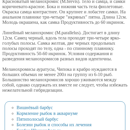
Красноватый меланохромис (М.brevis). Тело и самца, и самки
коричневато-красное. Бока и нижняя часть тела фиолетовые.
Окраска самца контрастнее. Он крупнее и лобастее самки. На
анальном плавнике три-четыре "икряных" пятна. Длина 12см.
Молодь окрашена, как самка Продуктивность до 60 икринок.
Линейный меланохромис (М.parallelus). Достигает в длину
12см. Самец черный, вдоль тела проходят три-четыре ярко-
голубых полосы. Самка желтая, две черных продольных
полосы проходят по телу, одна - по спинному плавнику.
Продуктивность 50-60 икринок. Условия содержания и
разведения меланохромисов разных видов идентичны.
Меланохромисы ауратусы, Чипока и крабро нуждаются в
больших объемах не менее 200л на группу из 6-10 рыб.
Большинство меланохромисов хорошо уживаются между
собой, однако содержать их вместе не следует, чтобы избежать
нежелательной гибридизации.
Вишнёвый барбус
Кормление рыбок в аквариуме
Пятиполосый барбус
Болезни рыбок и способы их лечения