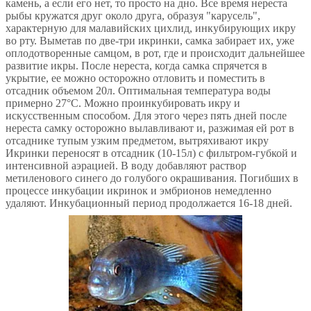
камень, а если его нет, то просто на дно. Все время нереста
рыбы кружатся друг около друга, образуя "карусель",
характерную для малавийских цихлид, инкубирующих икру
во рту. Выметав по две-три икринки, самка забирает их, уже
оплодотворенные самцом, в рот, где и происходит дальнейшее
развитие икры. После нереста, когда самка спрячется в
укрытие, ее можно осторожно отловить и поместить в
отсадник объемом 20л. Оптимальная температура воды
примерно 27°С. Можно проинкубировать икру и
искусственным способом. Для этого через пять дней после
нереста самку осторожно вылавливают и, разжимая ей рот в
отсаднике тупым узким предметом, вытряхивают икру
Икринки переносят в отсадник (10-15л) с фильтром-губкой и
интенсивной аэрацией. В воду добавляют раствор
метиленового синего до голубого окрашивания. Погибших в
процессе инкубации икринок и эмбрионов немедленно
удаляют. Инкубационный период продолжается 16-18 дней.