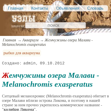
Главная
Контакты
Объявления
Словарь
Главная
Аквариум
Жемчужины озера Малави -
Melanochromis exasperatus
рыбки для аквариума
admin
09.10.2012
Жемчужины озера Малави -
Melanochromis exasperatus
Ситцевый меланохромис (Melanochromis exasperatus) обитает в
озере Малави вблизи острова Ликома, и поэтому в нашей
стране за ним прочно укрепилось коммерческое название -
"
колибри Ликома
".