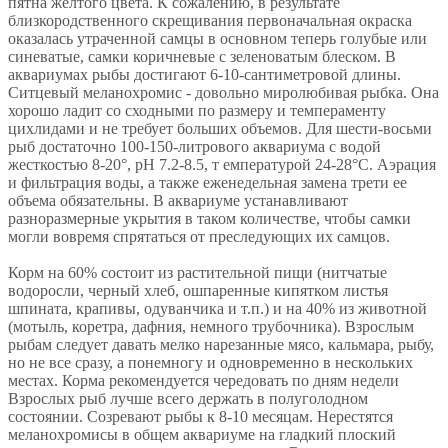
пятна желтого цвета. К сожалению, в результате
близкородственного скрещивания первоначальная окраска
оказалась утраченной самцы в основном теперь голубые или
синеватые, самки коричневые с зеленоватым блеском. В
аквариумах рыбы достигают 6-10-сантиметровой длины.
Ситцевый меланохромис - довольно миролюбивая рыбка. Она
хорошо ладит со сходными по размеру и темпераменту
цихлидами и не требует больших объемов. Для шести-восьми
рыб достаточно 100-150-литрового аквариума с водой
жесткостью 8-20°, рН 7.2-8.5, т емпературой 24-28°С. Аэрация
и фильтрация воды, а также еженедельная замена трети ее
объема обязательны. В аквариуме устанавливают
разноразмерные укрытия в таком количестве, чтобы самки
могли вовремя спрятаться от преследующих их самцов.
Корм на 60% состоит из растительной пищи (нитчатые
водоросли, черный хлеб, ошпаренные кипятком листья
шпината, крапивы, одуванчика и т.п.) и на 40% из животной
(мотыль, коретра, дафния, немного трубочника). Взрослым
рыбам следует давать мелко нарезанные мясо, кальмара, рыбу,
но не все сразу, а понемногу и одновременно в нескольких
местах. Корма рекомендуется чередовать по дням недели
Взрослых рыб лучше всего держать в полуголодном
состоянии. Созревают рыбы к 8-10 месяцам. Нерестятся
меланохромисы в общем аквариуме на гладкий плоский