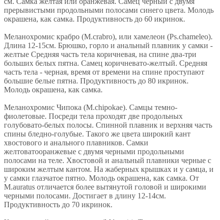
см. Самка желтая или оранжевая. Самец черный с двумя
прерывистыми продольными полосами синего цвета. Молодь
окрашена, как самка. Продуктивность до 60 икринок.
Меланохромис крабро (М.crabro), или хамелеон (Ps.chameleo).
Длина 12-15см. Брюшко, горло и анальный плавник у самки -
желтые Средняя часть тела коричневая, на спине два-три
больших белых пятна. Самец коричневато-желтый. Средняя
часть тела - черная, время от времени на спине проступают
большие белые пятна. Продуктивность до 80 икринок.
Молодь окрашена, как самка.
Меланохромис Чипока (М.chipokae). Самцы темно-
фиолетовые. Посреди тела проходят две продольных
голубовато-белых полосы. Спинной плавник и верхняя часть
спины бледно-голубые. Такого же цвета широкий кант
хвостового и анального плавников. Самки
желтоватооранжевые с двумя черными продольными
полосами на теле. Хвостовой и анальный плавники черные с
широким желтым кантом. На жаберных крышках и у самца, и
у самки глазчатое пятно. Молодь окрашена, как самка. От
М.auratus отличается более вытянутой головой и широкими
черными полосами. Достигает в длину 12-14см.
Продуктивность до 70 икринок.