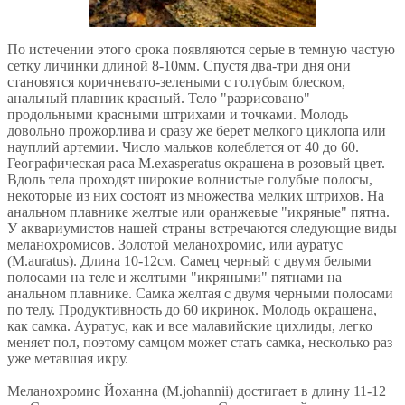
По истечении этого срока появляются серые в темную частую
сетку личинки длиной 8-10мм. Спустя два-три дня они
становятся коричневато-зелеными с голубым блеском,
анальный плавник красный. Тело "разрисовано"
продольными красными штрихами и точками. Молодь
довольно прожорлива и сразу же берет мелкого циклопа или
науплий артемии. Число мальков колеблется от 40 до 60.
Географическая раса М.exasperatus окрашена в розовый цвет.
Вдоль тела проходят широкие волнистые голубые полосы,
некоторые из них состоят из множества мелких штрихов. На
анальном плавнике желтые или оранжевые "икряные" пятна.
У аквариумистов нашей страны встречаются следующие виды
меланохромисов. Золотой меланохромис, или ауратус
(М.auratus). Длина 10-12см. Самец черный с двумя белыми
полосами на теле и желтыми "икряными" пятнами на
анальном плавнике. Самка желтая с двумя черными полосами
по телу. Продуктивность до 60 икринок. Молодь окрашена,
как самка. Ауратус, как и все малавийские цихлиды, легко
меняет пол, поэтому самцом может стать самка, несколько раз
уже метавшая икру.
Меланохромис Йоханна (М.johannii) достигает в длину 11-12