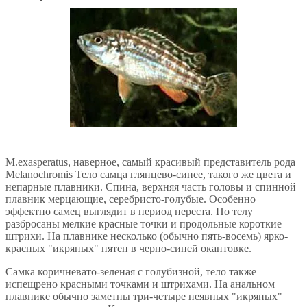
М.exasperatus, наверное, самый красивый представитель рода
Melanochromis Тело самца глянцево-синее, такого же цвета и
непарные плавники. Спина, верхняя часть головы и спинной
плавник мерцающие, серебристо-голубые. Особенно
эффектно самец выглядит в период нереста. По телу
разбросаны мелкие красные точки и продольные короткие
штрихи. На плавнике несколько (обычно пять-восемь) ярко-
красных "икряных" пятен в черно-синей окантовке.
Самка коричневато-зеленая с голубизной, тело также
испещрено красными точками и штрихами. На анальном
плавнике обычно заметны три-четыре неявных "икряных"