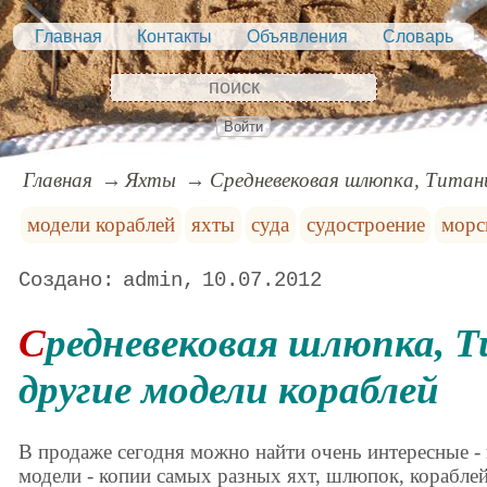
Главная
Контакты
Объявления
Словарь
Войти
Главная
Яхты
Средневековая шлюпка, Титани
модели кораблей
яхты
суда
судостроение
морс
admin
10.07.2012
Средневековая шлюпка, Титаник, и
другие модели кораблей
В продаже сегодня можно найти очень интересные 
модели - копии самых разных яхт, шлюпок, кораблей