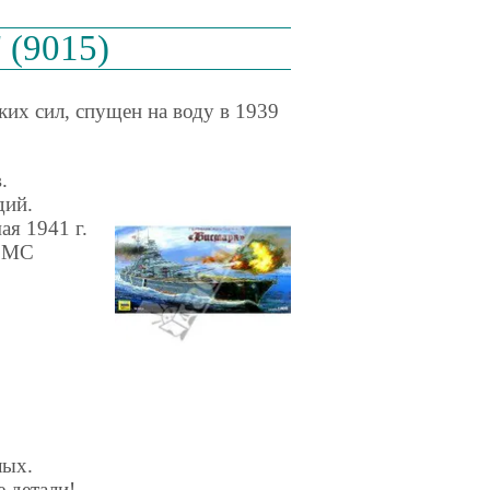
 (9015)
ких сил, спущен на воду в 1939
.
дий.
ая 1941 г.
 ВМС
лых.
е детали!