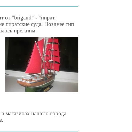
 от "brigand" - "пират,
ие пиратские суда. Позднее тип
талось прежним.
к в магазинах нашего города
е.