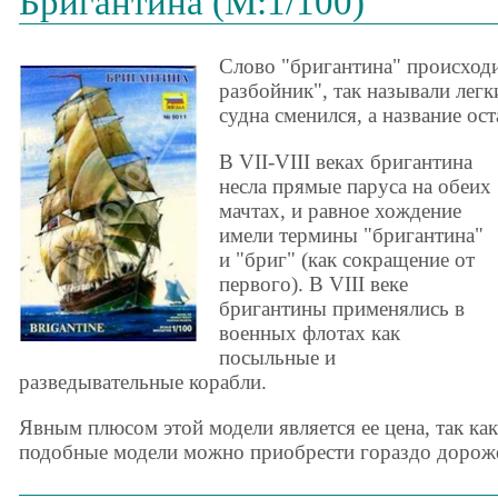
Бригантина (М:1/100)
Слово "бригантина" происходит
разбойник", так называли легк
судна сменился, а название ос
В VII-VIII веках бригантина
несла прямые паруса на обеих
мачтах, и равное хождение
имели термины "бригантина"
и "бриг" (как сокращение от
первого). В VIII веке
бригантины применялись в
военных флотах как
посыльные и
разведывательные корабли.
Явным плюсом этой модели является ее цена, так ка
подобные модели можно приобрести гораздо дорож