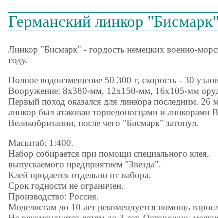
Германский линкор "Бисмарк"
Линкор "Бисмарк" - гордость немецких военно-морс
году.
Полное водоизмещение 50 300 т, скорость - 30 узлов
Вооружение: 8x380-мм, 12x150-мм, 16x105-мм ору
Первый поход оказался для линкора последним. 26 м
линкор был атакован торпедоносцами и линкорами
Великобритании, после чего "Бисмарк" затонул.
Масштаб: 1:400.
Набор собирается при помощи специального клея,
выпускаемого предприятием "Звезда".
Клей продается отдельно от набора.
Срок годности не ограничен.
Производство: Россия.
Моделистам до 10 лет рекомендуется помощь взрос
Не рекомендуется детям до 3 лет. Осторожно, мелки