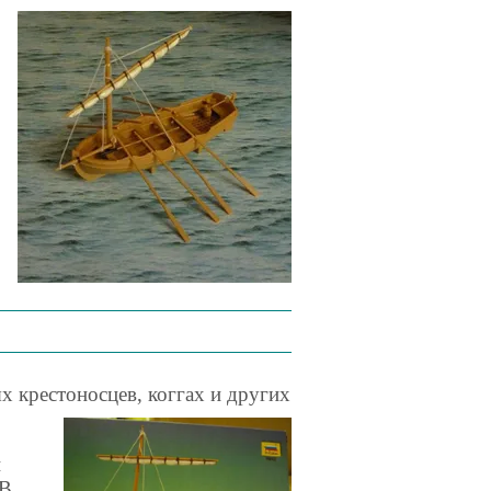
х крестоносцев, коггах и других
и
 В