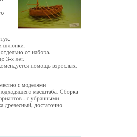
го
тук.
ки шлюпки.
 отдельно от набора.
о 3-х лет.
екомендуется помощь взрослых.
местно с моделями
 подходящего масштаба. Сборка
вариантов - с убранными
ка древесный, достаточно
.