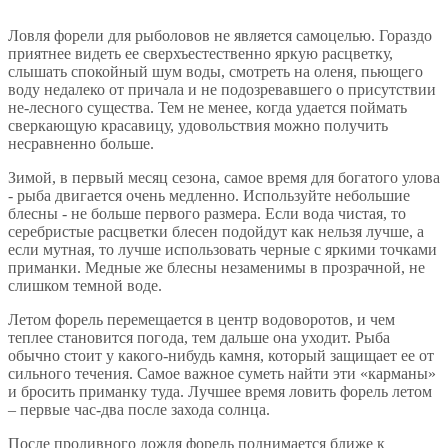
Ловля форели для рыболовов не является самоцелью. Гораздо
приятнее видеть ее сверхъестественно яркую расцветку,
слышать спокойный шум воды, смотреть на оленя, пьющего
воду недалеко от причала и не подозревавшего о присутствии
не-лесного существа. Тем не менее, когда удается поймать
сверкающую красавицу, удовольствия можно получить
несравненно больше.
Зимой, в первый месяц сезона, самое время для богатого улова
- рыба двигается очень медленно. Используйте небольшие
блесны - не больше первого размера. Если вода чистая, то
серебристые расцветки блесен подойдут как нельзя лучше, а
если мутная, то лучше использовать черные с яркими точками
приманки. Медные же блесны незаменимы в прозрачной, не
слишком темной воде.
Летом форель перемещается в центр водоворотов, и чем
теплее становится погода, тем дальше она уходит. Рыба
обычно стоит у какого-нибудь камня, который защищает ее от
сильного течения. Самое важное суметь найти эти «карманы»
и бросить приманку туда. Лучшее время ловить форель летом
– первые час-два после захода солнца.
После проливного дождя форель поднимается ближе к