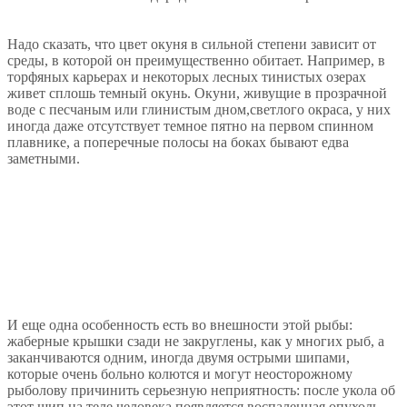
Надо сказать, что цвет окуня в сильной степени зависит от
среды, в которой он преимущественно обитает. Например, в
торфяных карьерах и некоторых лесных тинистых озерах
живет сплошь темный окунь. Окуни, живущие в прозрачной
воде с песчаным или глинистым дном,светлого окраса, у них
иногда даже отсутствует темное пятно на первом спинном
плавнике, а поперечные полосы на боках бывают едва
заметными.
И еще одна особенность есть во внешности этой рыбы:
жаберные крышки сзади не закруглены, как у многих рыб, а
заканчиваются одним, иногда двумя острыми шипами,
которые очень больно колются и могут неосторожному
рыболову причинить серьезную неприятность: после укола об
этот шип на теле человека появляется воспаленная опухоль.