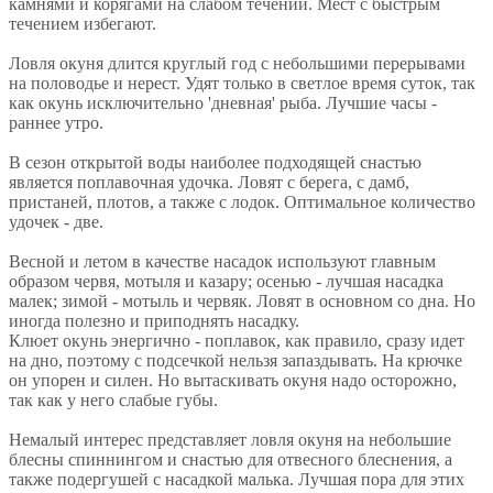
камнями и корягами на слабом течении. Мест с быстрым
течением избегают.
Ловля окуня длится круглый год с небольшими перерывами
на половодье и нерест. Удят только в светлое время суток, так
как окунь исключительно 'дневная' рыба. Лучшие часы -
раннее утро.
В сезон открытой воды наиболее подходящей снастью
является поплавочная удочка. Ловят с берега, с дамб,
пристаней, плотов, а также с лодок. Оптимальное количество
удочек - две.
Весной и летом в качестве насадок используют главным
образом червя, мотыля и казару; осенью - лучшая насадка
малек; зимой - мотыль и червяк. Ловят в основном со дна. Но
иногда полезно и приподнять насадку.
Клюет окунь энергично - поплавок, как правило, сразу идет
на дно, поэтому с подсечкой нельзя запаздывать. На крючке
он упорен и силен. Но вытаскивать окуня надо осторожно,
так как у него слабые губы.
Немалый интерес представляет ловля окуня на небольшие
блесны спиннингом и снастью для отвесного блеснения, а
также подергушей с насадкой малька. Лучшая пора для этих