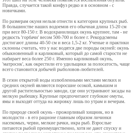
Правда, случается такой конфуз редко и в основном - с
новичками.
По размерам окуня нельзя отнести к категории крупных рыб.
В большинстве наших водоемов его обычная длина 15-20 см
при весе 80-150 г. В водохранилищах окунь крупнее, там - не
редкость 'горбачи' весом 500-700 и более г. Рекордсмены
достигают длины 40-50 см и веса 1,5-2 кг. Ученые и практики
склонны считать, что у нас водятся две породы окуней: окунь
обыкновенный и карликовый, который до самой старости не
набирает веса более 250 г. Именно карликовый окунь,
'матросик', как окрестили его удильщики за полосатость, чаще
всего становится добычей рыболовов-любителей.
В сезон открытой воды излюбленными местами мелких и
средних окуней являются поросшие осокой, камышом и
другой растительностью заводи, где они устраивают засады на
мелкую рыбешку. Крупные предпочитают глубокие омуты,
ямы и выходят оттуда на жировку лишь по утрам и вечерам.
По природе своей окунь - прожорливый хищник, но в
молодости - в его рационе главным образом личинки
насекомых, черви, мелкие рачки, икра рыб. Взрослые
питаются рыбой преимущественно, хотя не дают спуску и