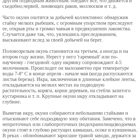
другим подводным животным: поедают все, что движется и
съедобно,червей, линяющих раков, моллюсков и т. д.
Часто окуни охотятся за добычей коллективно: обнаружив
стайку мелких рыбешек, с огромным упорством преследуют
ее, открыв рты и громко чавкая в предвкушении лакомства.
Случается даже так, что, увлекшись преследованием,
выскакивают вслед за своей добычей на берег.
Половозрелым окунь становится на третьем, а иногда и на
втором году жизни. Нерест у него 'гаремный' или по-
научному - гнездовой: одну икрянку сопровождают 4-5
молочников. Происходит он малозаметно при температуре
воды 7-8° С в конце апреля - начале мая (когда распускаются
листья березы). Икра, заключенная в длинные клейкие ленты,
откладывается на мелких местах на подводную
растительность, коряги, корни деревьев, на стебли залитого
кустарника и т. п. Крупные окуни икру откладывают на
глубине.
Выметав икру, окуни собираются небольшими стайками и
отыскивают себе подходящую зону обитания. Замечено, что в
непроточных или слабопроточных (водохранилища)водоемах
окуни стоят в глубоко растущих камышах, осоке и кувшинках.
В реках - облюбовывают заросшие травой заводи, держатся за