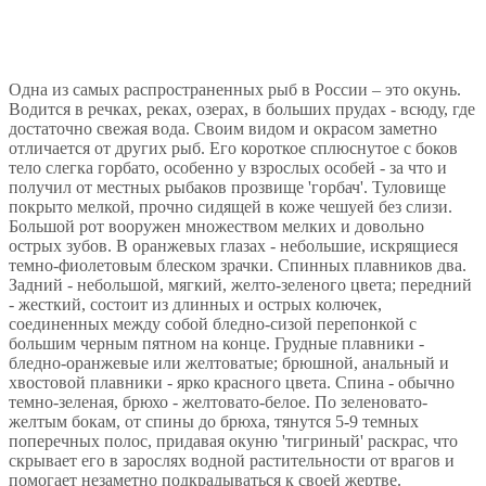
Одна из самых распространенных рыб в России – это окунь.
Водится в речках, реках, озерах, в больших прудах - всюду, где
достаточно свежая вода. Своим видом и окрасом заметно
отличается от других рыб. Его короткое сплюснутое с боков
тело слегка горбато, особенно у взрослых особей - за что и
получил от местных рыбаков прозвище 'горбач'. Туловище
покрыто мелкой, прочно сидящей в коже чешуей без слизи.
Большой рот вооружен множеством мелких и довольно
острых зубов. В оранжевых глазах - небольшие, искрящиеся
темно-фиолетовым блеском зрачки. Спинных плавников два.
Задний - небольшой, мягкий, желто-зеленого цвета; передний
- жесткий, состоит из длинных и острых колючек,
соединенных между собой бледно-сизой перепонкой с
большим черным пятном на конце. Грудные плавники -
бледно-оранжевые или желтоватые; брюшной, анальный и
хвостовой плавники - ярко красного цвета. Спина - обычно
темно-зеленая, брюхо - желтовато-белое. По зеленовато-
желтым бокам, от спины до брюха, тянутся 5-9 темных
поперечных полос, придавая окуню 'тигриный' раскрас, что
скрывает его в зарослях водной растительности от врагов и
помогает незаметно подкрадываться к своей жертве.