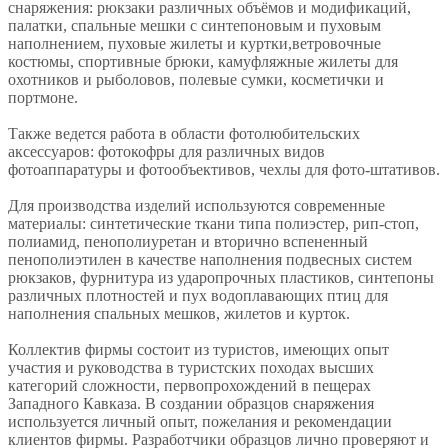
снаряжения: рюкзаки различных объёмов и модификаций,
палатки, спальные мешки с синтепоновым и пуховым
наполнением, пуховые жилеты и куртки,ветровочные
костюмы, спортивные брюки, камуфляжные жилеты для
охотников и рыболовов, полевые сумки, косметички и
портмоне.
Также ведется работа в области фотолюбительских
аксессуаров: фотокофры для различных видов
фотоаппаратуры и фотообъективов, чехлы для фото-штативов.
Для производства изделий используются современные
материалы: синтетические ткани типа полиэстер, рип-стоп,
полиамид, пенополиуретан и вторично вспененный
пенополиэтилен в качестве наполнения подвесных систем
рюкзаков, фурнитура из ударопрочных пластиков, синтепоны
различных плотностей и пух водоплавающих птиц для
наполнения спальных мешков, жилетов и курток.
Коллектив фирмы состоит из туристов, имеющих опыт
участия и руководства в туристских походах высших
категорий сложности, первопрохождений в пещерах
Западного Кавказа. В создании образцов снаряжения
используется личный опыт, пожелания и рекомендации
клиентов фирмы. Разработчики образцов лично проверяют и