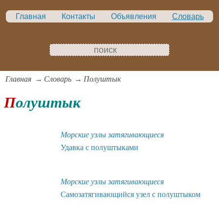
Главная
Контакты
Объявления
Словарь
Главная
Словарь
Полуштык
Полуштык
Морские узлы затягивающиеся
Удавка с полуштыками
Морские узлы затягивающиеся
Самозатягивающийся узел с полуштыком