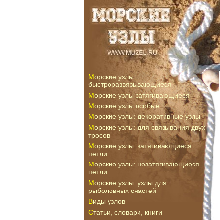
Морские узлы
быстроразвязывающиеся
Морские узлы затягивающиеся
Морские узлы особые
Морские узлы: декоративные узлы
Морские узлы: для связывания двух
тросов
Морские узлы: затягивающиеся
петли
Морские узлы: незатягивающиеся
петли
Морские узлы: узлы для
рыболовных снастей
Виды узлов
Статьи, словари, книги