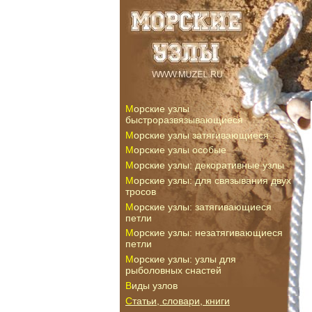
Морские узлы
быстроразвязывающиеся
Морские узлы затягивающиеся
Морские узлы особые
Морские узлы: декоративные узлы
Морские узлы: для связывания двух
тросов
Морские узлы: затягивающиеся
петли
Морские узлы: незатягивающиеся
петли
Морские узлы: узлы для
рыболовных снастей
Виды узлов
Статьи, словари, книги