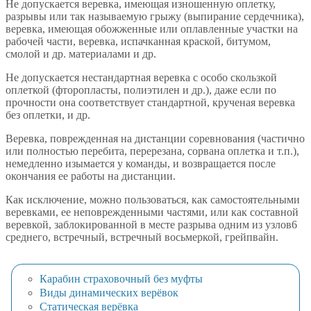
Не допускается веревка, имеющая изношенную оплетку,
разрывы или так называемую грыжу (выпирание сердечника),
веревка, имеющая обожженные или оплавленные участки на
рабочей части, веревка, испачканная краской, битумом,
смолой и др. материалами и др.
Не допускается нестандартная веревка с особо скользкой
оплеткой (фторопласты, полиэтилен и др.), даже если по
прочности она соответствует стандартной, крученая веревка
без оплетки, и др.
Веревка, поврежденная на дистанции соревнования (частично
или полностью перебита, перерезана, сорвана оплетка и т.п.),
немедленно изымается у команды, и возвращается после
окончания ее работы на дистанции.
Как исключение, можно пользоваться, как самостоятельными
веревками, ее неповрежденными частями, или как составной
веревкой, заблокированной в месте разрыва одним из узлов6
среднего, встречный, встречный восьмеркой, грейпвайн.
Карабин страховочный без муфты
Виды динамических верёвок
Статическая верёвка