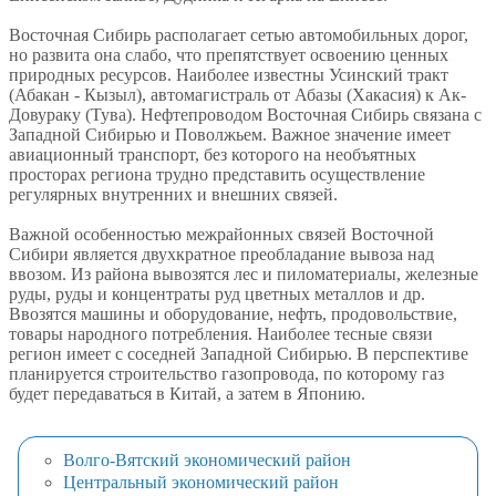
Восточная Сибирь располагает сетью автомобильных дорог,
но развита она слабо, что препятствует освоению ценных
природных ресурсов. Наиболее известны Усинский тракт
(Абакан - Кызыл), автомагистраль от Абазы (Хакасия) к Ак-
Довураку (Тува). Нефтепроводом Восточная Сибирь связана с
Западной Сибирью и Поволжьем. Важное значение имеет
авиационный транспорт, без которого на необъятных
просторах региона трудно представить осуществление
регулярных внутренних и внешних связей.
Важной особенностью межрайонных связей Восточной
Сибири является двухкратное преобладание вывоза над
ввозом. Из района вывозятся лес и пиломатериалы, железные
руды, руды и концентраты руд цветных металлов и др.
Ввозятся машины и оборудование, нефть, продовольствие,
товары народного потребления. Наиболее тесные связи
регион имеет с соседней Западной Сибирью. В перспективе
планируется строительство газопровода, по которому газ
будет передаваться в Китай, а затем в Японию.
Волго-Вятский экономический район
Центральный экономический район