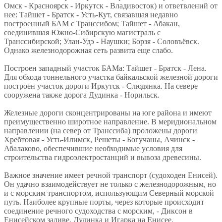
Омск - Красноярск - Иркутск - Владивосток) и ответвлений от
нее: Тайшет - Братск - Усть-Кут, связавшая недавно
построенный БАМ с Транссибом; Тайшет - Абакан,
соединившая Южно-Сибирскую магистраль с
Транссибирской; Улан-Удэ - Наушки; Борзя - Соловъёвск.
Однако железнодорожная сеть развита еще слабо.
Построен западный участок БАМа: Тайшет - Братск - Лена.
Для обхода тоннельного участка байкальской железной дороги
построен участок дороги Иркутск - Слюдянка. На севере
сооружена также дорога Дудинка - Норильск.
Железные дороги сконцентрированы на юге района и имеют
преимущественно широтное направление. В меридиональном
направлении (на север от Транссиба) проложены дороги
Хребтовая - Усть-Илимск, Решеты - Богучаны, Ачинск -
Абалаково, обеспечившие необходимые условия для
строительства гидроэлектростанций и вывоза древесины.
Важное значение имеет речной транспорт (судоходен Енисей).
Он удачно взаимодействует не только с железнодорожным, но
и с морским транспортом, использующим Северный морской
путь. Наиболее крупные порты, через которые происходит
соединение речного судоходства с морским, - Диксон в
Енисейском заливе, Дудинка и Игарка на Енисее.