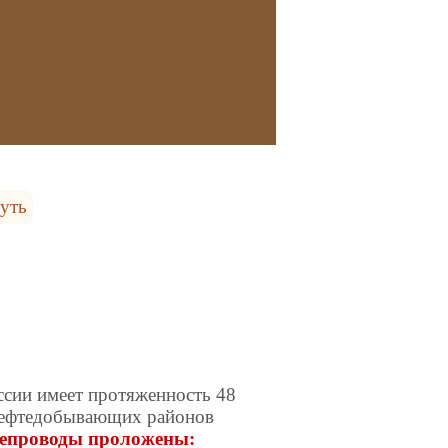
туть
ссии имеет протяженность 48
 нефтедобывающих районов
епроводы проложены: