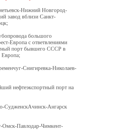
метьевск-Нижний Новгород-
й завод вблизи Санкт-
цк;
рубопровода большого
ест-Европа с ответвлениями
тный порт бывшего СССР в
 Европа;
Кременчуг-Снигиревка-Николаев-
йший нефтеэкспортный порт на
ро-СудженскАчинск-Ангарск
т-Омск-Павлодар-Чимкент-