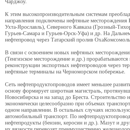
Чарджоу.
К этим высокопроизводительным системам преобл
направления подключены нефтяные месторождения 
Ухта-Ярославль), Северного Кавказа (Грозный-Тихор
Гурьев-Самара и Гурьев-Орск-Уфа) и др. На Дальне
нефтепровод через Татарский пролив ОхаКомсомоль
В связи с освоением новых нефтяных месторождени
(Тенгизское месторождение и др.) прорабатываются 
реконструкции экспортных нефтепроводов через те
нефтяные терминалы на Черноморском побережье.
Сеть нефтепродуктопроводов имеет меньшее развитие
основу формирует широтная магистраль, протянувш
Новосибирска и на запад до Бреста. Строительство
экономически целесообразно при объемах транспорти
одном направлении. В остальных случаях использу
автомобильный транспорт. По нефтепродуктопровод
нефтепродукты (бензин, керосин и др.). Мазут и др
их вязкости перевозят преимущественно железнодо