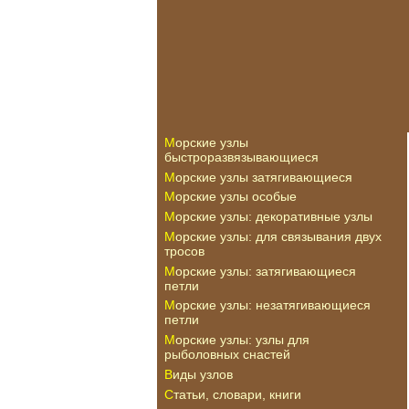
Морские узлы
быстроразвязывающиеся
Морские узлы затягивающиеся
Морские узлы особые
Морские узлы: декоративные узлы
Морские узлы: для связывания двух
тросов
Морские узлы: затягивающиеся
петли
Морские узлы: незатягивающиеся
петли
Морские узлы: узлы для
рыболовных снастей
Виды узлов
Статьи, словари, книги