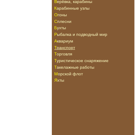
Верёвка, карабины
Карабинные узлы
Огоны
Сплесни
Бухты
Рыбалка и подводный мир
Аквариум
Транспорт
Торговля
Туристическое снаряжение
Такелажные работы
Морской флот
Яхты