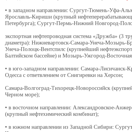
• в западном направлении: Сургут-Тюмень-Уфа-Аль
Ярославль-Кириши (крупный нефтеперерабатывающи
Петербурга); Сургут-Пермь-Нижний Новгород-Поло
экспортная нефтепроводная система «Дружба» (3 т
диаметра): Нижневартовск-Самара-Унеча-Мозырь-Бр
Унеча-Полоцк-Вентспилс (крупнейший нефтеэкспор
Балтийском бассейне) и Мозырь-Ужгород-Восточная
• в юго-западном направлении: Самара-Лисичанск-
Одесса с ответвлением от Снигиревки на Херсон;
Самара-Волгоград-Тихорецк-Новороссийск (крупне
Черном море);
• в восточном направлении: Александровское-Анже
(крупный нефтехимический комбинат);
• в южном направлении из Западной Сибири: Сургу