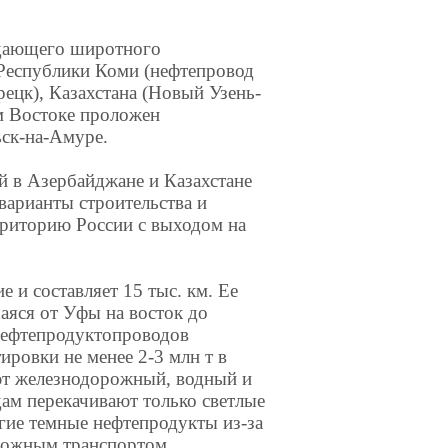
адающего широтного
Республики Коми (нефтепровод
ецк), Казахстана (Новый Узень-
м Востоке проложен
ск-на-Амуре.
й в Азербайджане и Казахстане
варианты строительства и
рриторию России с выходом на
 и составляет 15 тыс. км. Ее
аяся от Уфы на восток до
 нефтепродуктопроводов
ровки не менее 2-3 млн т в
ют железнодорожный, водный и
ам перекачивают только светлые
угие темные нефтепродукты из-за
рожным транспортом.