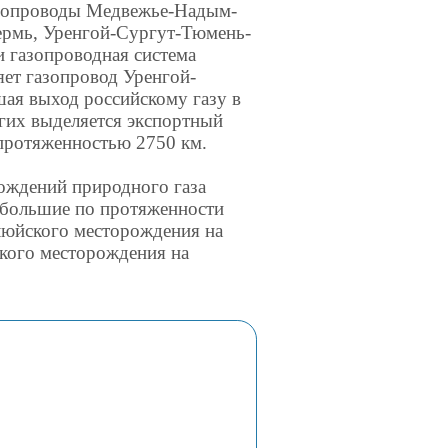
газопроводы Медвежье-Надым-
рмь, Уренгой-Сургут-Тюмень-
и газопроводная система
яет газопровод Уренгой-
ая выход российскому газу в
гих выделяется экспортный
протяженностью 2750 км.
ождений природного газа
ебольшие по протяженности
люйского месторождения на
ского месторождения на