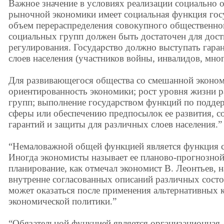
Важное значение в условиях реализации социально 
рыночной экономики имеет социальная функция гос
объем перераспределения совокупного общественно
социальных групп должен быть достаточен для дост
регулирования. Государство должно выступать гар
слоев населения (участников войны, инвалидов, мног
Для развивающегося общества со смешанной эконом
ориентированность экономики; рост уровня жизни 
групп; выполнение государством функций по подде
сферы или обеспечению предпосылок ее развития, с
гарантий и защиты для различных слоев населения.” 
“Немаловажной общей функцией является функция с
Иногда экономисты называет ее планово-прогнозной.
планирование, как отмечал экономист В. Леонтьев, 
внутренне согласованных описаний различных состо
может оказаться после применения альтернативных
экономической политики.”
“Обязательной функцией является организационная