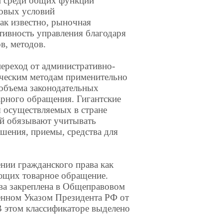
ли среди общих функций
вовых условий
ак известно, рыночная
тивность управления благодаря
в, методов.
ереход от административно-
ическим методам применительно
объема законодательных
арного обращения. Гигантские
 осуществляемых в стране
ей обязывают учитывать
шения, приемы, средства для
нии гражданского права как
ующих товарное обращение.
тва закреплена в Общеправовом
денном Указом Президента РФ от
В этом классификаторе выделено