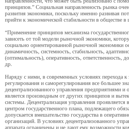
направленности, что может быть реализовано с по
принципов.” Социальная направленность рынка очен
развития экономики, поскольку именно развивая по
прийти к экономической стабильности в обществе в 
“Применение принципов механизма государственног
зависеть от той модели рыночной экономики, котор
социально ориентированной рыночной экономики 
динамичность, системность, стабильность, адаптивно
(оптимальность), оперативность, ответственность, д
др.
Наряду с ними, в современных условиях перехода к
регулирования и саморегулирования все большее зн
децентрализованного управления предприятиями и 
является производным от других принципов и вытек
системы. Децентрализация управления проявляется в
центром государственного плана, подлежащего обя
допускается вмешательство государства в оперативн
организаций. В условиях децентрализованного упра
аппарата ограничены и не дают ему возможности ко