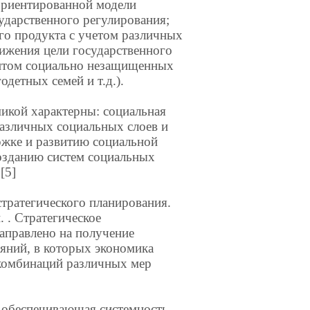
ориентированной модели
ударственного регулирования;
го продукта с учетом различных
ижения цели государственного
антом социально незащищенных
одетных семей и т.д.).
икой характерны: социальная
различных социальных слоев и
ржке и развитию социальной
озданию систем социальных
[5]
тратегического планирования.
 . Стратегическое
направлено на получение
яний, в которых экономика
 комбинаций различных мер
, обеспечивающая системность