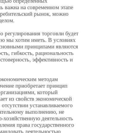
мощью определенных
ь важна на современном этапе
требительский рынок, можно
целом.
о регулирования торговли будет
ую мы хотим иметь. В условиях
основными принципами являются
сть, гибкость, рациональность
остоверность, эффективность и
 экономическим методам
ачение приобретает принцип
организациями, который
ает из свойств экономической
 отсутствии устанавливаемого
зательному выполнению, не
о-хозяйственную деятельность
вления права государственного
мандовать деятельностью