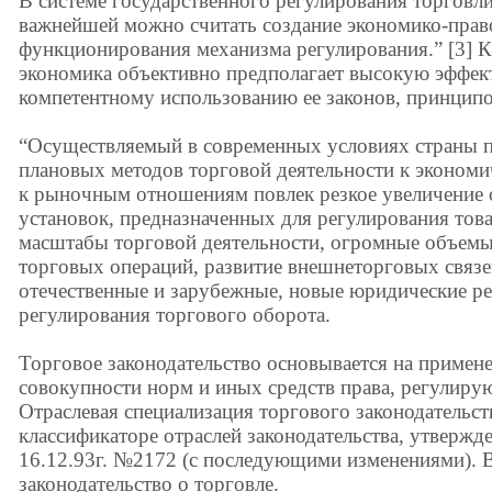
В системе государственного регулирования торгов
важнейшей можно считать создание экономико-пра
функционирования механизма регулирования.” [3] К
экономика объективно предполагает высокую эффек
компетентному использованию ее законов, принципо
“Осуществляемый в современных условиях страны п
плановых методов торговой деятельности к эконом
к рыночным отношениям повлек резкое увеличение 
установок, предназначенных для регулирования тов
масштабы торговой деятельности, огромные объемы
торговых операций, развитие внешнеторговых связ
отечественные и зарубежные, новые юридические ре
регулирования торгового оборота.
Торговое законодательство основывается на примене
совокупности норм и иных средств права, регулир
Отраслевая специализация торгового законодательс
классификаторе отраслей законодательства, утверж
16.12.93г. №2172 (с последующими изменениями). 
законодательство о торговле.