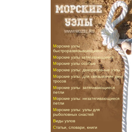
Морские узлы
быстроразвязывающиеся
Морские узлы затягивающиеся
Морские узлы особые
Морские узлы: декоративные узлы
Морские узлы: для связывания двух
тросов
Морские узлы: затягивающиеся
петли
Морские узлы: незатягивающиеся
петли
Морские узлы: узлы для
рыболовных снастей
Виды узлов
Статьи, словари, книги