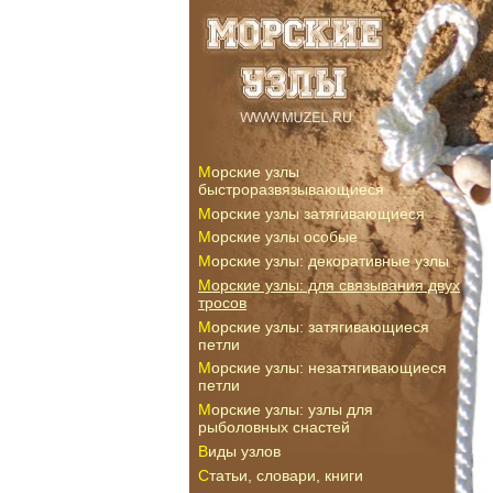
Морские узлы
быстроразвязывающиеся
Морские узлы затягивающиеся
Морские узлы особые
Морские узлы: декоративные узлы
Морские узлы: для связывания двух
тросов
Морские узлы: затягивающиеся
петли
Морские узлы: незатягивающиеся
петли
Морские узлы: узлы для
рыболовных снастей
Виды узлов
Статьи, словари, книги