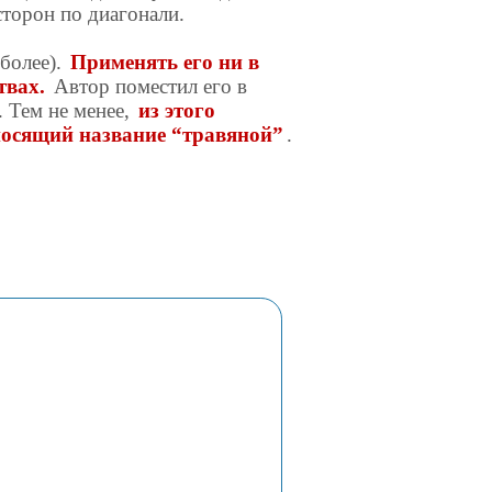
сторон по диагонали.
 более).
Применять его ни в
твах.
Автор поместил его в
. Тем не менее,
из этого
носящий название “травяной”
.