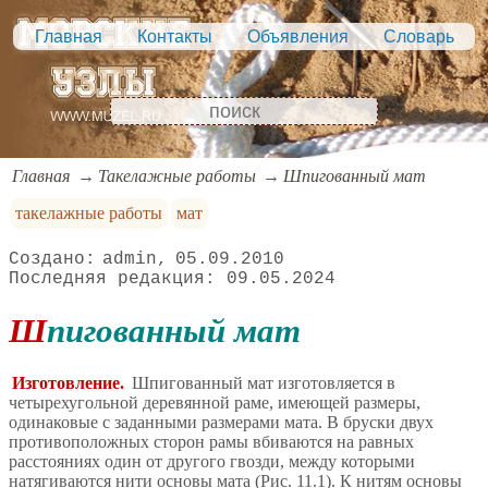
Главная
Контакты
Объявления
Словарь
Главная
Такелажные работы
Шпигованный мат
такелажные работы
мат
admin
05.09.2010
09.05.2024
Шпигованный мат
Изготовление.
Шпигованный мат изготовляется в
четырехугольной деревянной раме, имеющей размеры,
одинаковые с заданными размерами мата. В бруски двух
противоположных сторон рамы вбиваются на равных
расстояниях один от другого гвозди, между которыми
натягиваются нити основы мата (Рис. 11.1). К нитям основы