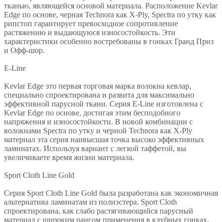
тканью, являющейся основой материала. Расположение Kevlar
Edge по основе, черная Technora как X-Ply, Spectra по утку как
рипстоп гарантирует превосходное сопротивление
растяжению и выдающуюся износостойкость. Эти
характеристики особенно востребованы в гонках Гранд Приз
и Офф-шор.
E-Line
Kevlar Edge это первая торговая марка волокна кевлар,
специально спроектирована и развита для максимально
эффективной парусной ткани. Серия E-Line изготовлена с
Kevlar Edge по основе, достигая этим бесподобного
напряжения и износостойкости. В новой комбинации с
волокнами Spectra по утку и черной Technora как X-Ply
материал эта серия наивысшая точка высоко эффективных
ламинатах. Используя вариант с легкой таффетой, вы
увеличиваете время жизни материала.
Sport Cloth Line Gold
Серия Sport Cloth Line Gold была разработана как экономичная
альтернатива ламинатам из полиэстера. Sport Cloth
спроектирована, как слабо растягивающийся парусный
материал с широким рангом применения в клубных гонках.