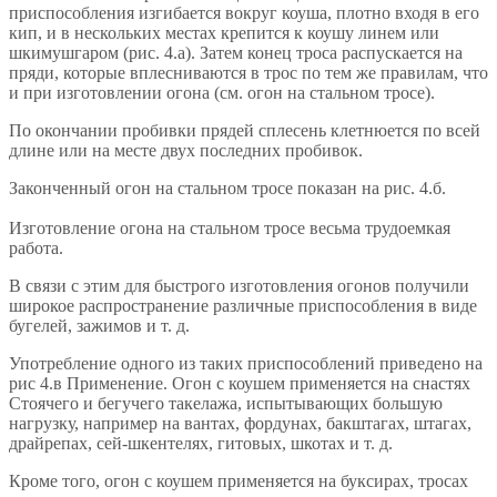
приспособления изгибается вокруг коуша, плотно входя в его
кип, и в нескольких местах крепится к коушу линем или
шкимушгаром (рис. 4.а). Затем конец троса распускается на
пряди, которые вплесниваются в трос по тем же правилам, что
и при изготовлении огона (см. огон на стальном тросе).
По окончании пробивки прядей сплесень клетнюется по всей
длине или на месте двух последних пробивок.
Законченный огон на стальном тросе показан на рис. 4.б.
Изготовление огона на стальном тросе весьма трудоемкая
работа.
В связи с этим для быстрого изготовления огонов получили
широкое распространение различные приспособления в виде
бугелей, зажимов и т. д.
Употребление одного из таких приспособлений приведено на
рис 4.в Применение. Огон с коушем применяется на снастях
Стоячего и бегучего такелажа, испытывающих большую
нагрузку, например на вантах, фордунах, бакштагах, штагах,
драйрепах, сей-шкентелях, гитовых, шкотах и т. д.
Кроме того, огон с коушем применяется на буксирах, тросах