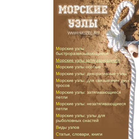
Морские узлы
быстроразвязывающиеся
Морские узлы затягивающиеся
Морские узлы особые
Морские узлы: декоративные узлы
Морские узлы: для связывания двух
тросов
Морские узлы: затягивающиеся
петли
Морские узлы: незатягивающиеся
петли
Морские узлы: узлы для
рыболовных снастей
Виды узлов
Статьи, словари, книги