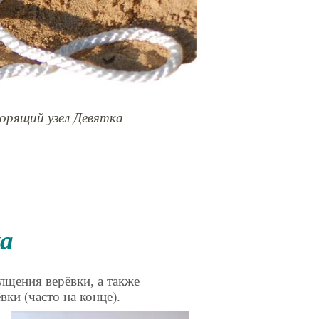
рящий узел Девятка
ка
щения верёвки, а также
ки (часто на конце).