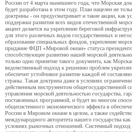
России от 4 марта нынешнего года, что Морская до
будет разработана в этом году. План нацелен не тол
доктрины - он предусматривает и такие акции, как у
поддержки развития всех видов отечественной морс
акцент делается на укрепление береговой инфрастр
для этого различных видов государственных и негос
образование специальных фондов, укрепление морско
придание ФЦП «Мировой океан» статуса президентск
способствующее развитию нашей морской деятельнос
только одно принятие такого документа, как Морска
ведомственный подход к решению проблем укрепле
обеспечит устойчивое развитие каждой её составля
страны. Такая доктрина даже в условиях ограничен
действенным инструментом общегосударственной си
управления морской деятельностью государства, гар
поставленных программой, и будет во многом спос
общесистемного экономического эффекта в обеспеч
России в Мировом океане в целом, а также содейств
международного авторитета нашего государства как
условиях рыночных отношений. Системный подход 