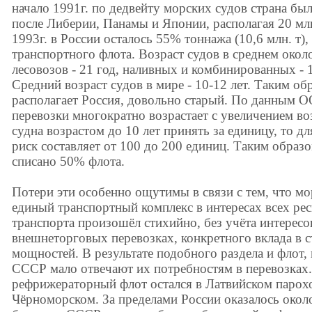
начало 1991г. по дедвейту морских судов страна был
после Либерии, Панамы и Японии, располагая 20 млн.
1993г. в России осталось 55% тоннажа (10,6 млн. т)
транспортного флота. Возраст судов в среднем около
лесовозов - 21 год, наливных и комбинированных - 11
Средний возраст судов в мире - 10-12 лет. Таким об
располагает Россия, довольно старый. По данным 
перевозки многократно возрастает с увеличением воз
судна возрастом до 10 лет принять за единицу, то д
риск составляет от 100 до 200 единиц. Таким образ
списано 50% флота.
Потери эти особенно ощутимы в связи с тем, что мо
единый транспортный комплекс в интересах всех рес
транспорта произошёл стихийно, без учёта интересо
внешнеторговых перевозках, конкретного вклада в 
мощностей. В результате подобного раздела и флот
СССР мало отвечают их потребностям в перевозках. 
рефрижераторный флот остался в Латвийском парохо
Чёрноморском. За пределами России оказалось око