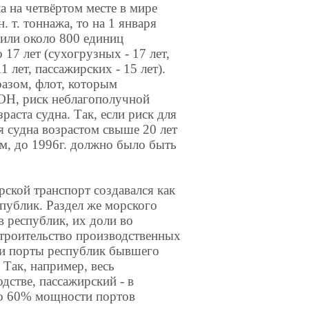
а на четвёртом месте в мире
 т. тоннажа, то на 1 января
, или около 800 единиц
 17 лет (сухогрузных - 17 лет,
 лет, пассажирских - 15 лет).
разом, флот, которым
ООН, риск неблагополучной
раста судна. Так, если риск для
ля судна возрастом свыше 20 лет
ом, до 1996г. должно было быть
рской транспорт создавался как
публик. Раздел же морского
в республик, их доли во
строительство производственных
, и порты республик бывшего
Так, например, весь
дстве, пассажирский - в
ло 60% мощности портов