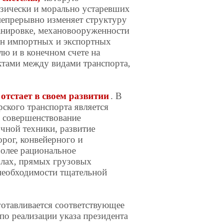
изически и морально устаревших
непрерывно изменяет структуру
ланировке, механовооруженности
нн импортных и экспортных
ю и в конечном счете на
тами между видами транспорта,
 отстает в своем развитии
. В
рского транспорта является
, совершенствование
чной техники, развитие
орог, конвейерного и
олее рациональное
злах, прямых грузовых
 необходимости тщательной
готавливается соответствующее
по реализации указа президента