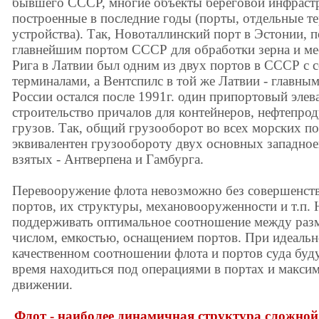
бывшего СССР, многие объекты береговой инфрастр
построенные в последние годы (порты, отдельные т
устройства). Так, Новоталлинский порт в Эстонии, 
главнейшим портом СССР для обработки зерна и м
Рига в Латвии был одним из двух портов в СССР с
терминалами, а Вентспилс в той же Латвии - главны
России остался после 1991г. один припортовый элев
строительство причалов для контейнеров, нефтепро
грузов. Так, общий грузооборот во всех морских п
эквивалентен грузообороту двух основных западное
взятых - Антверпена и Гамбурга.
Перевооружение флота невозможно без совершенств
портов, их структуры, механовооруженности и т.п.
поддерживать оптимальное соотношение между разм
числом, емкостью, оснащением портов. При идеаль
качественном соотношении флота и портов суда бу
время находиться под операциями в портах и макси
движении.
Флот - наиболее динамичная структура сложной