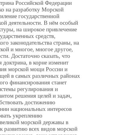
ктрина Российской Федерации
ько на разработку Морской
силение государственной
кой деятельности. В нём особый
уктуры, на широкое привлечение
ударственных средств,
го законодательства страны, на
ой и многое, многое другое,
ти. Достаточно сказать, что
я доктрина, в корне изменит
ния морской мощи России и
ющей в самых различных районах
ного финансирования станет
стемы регулирования и
антом решения целей и задач,
обствовать достижению
ении национальных интересов
овать укреплению
 великой морской державы в
к развитию всех видов морской