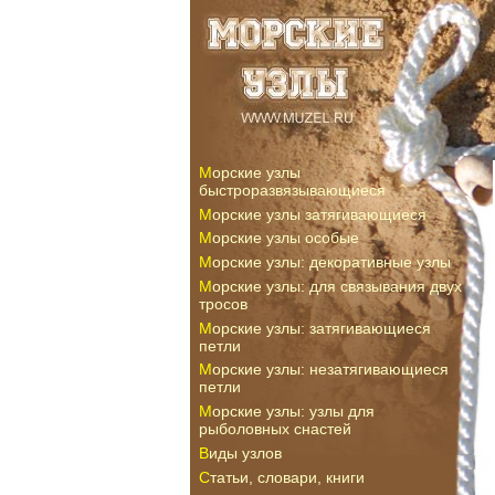
Морские узлы
быстроразвязывающиеся
Морские узлы затягивающиеся
Морские узлы особые
Морские узлы: декоративные узлы
Морские узлы: для связывания двух
тросов
Морские узлы: затягивающиеся
петли
Морские узлы: незатягивающиеся
петли
Морские узлы: узлы для
рыболовных снастей
Виды узлов
Статьи, словари, книги