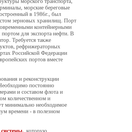
уктуры морского транспорта,
ерминалы, морские береговые
построенный в 1986г., был
естом зерновых хранилищ. Порт
 современными контейнерными
м портом для экспорта нефти. В
атор. Требуется также
дуктов, рефрижераторных
ортах Российской Федерации
вропейских портов вместе
ования и реконструкции
 Необходимо постоянно
ерами и составом флота и
ном количественном и
дут минимально необходимое
мум времени - в полезном
 системы,
которую