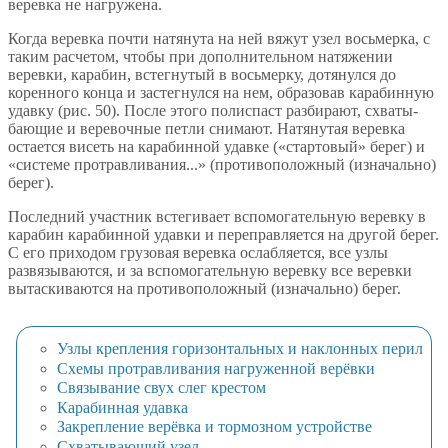
веревка не нагружена.
Когда веревка почти натянута на ней вяжут узел восьмерка, с
таким расчетом, чтобы при дополнительном натяжении
веревки, карабин, встегнутый в восьмерку, дотянулся до
коренного конца и застегнулся на нем, образовав карабинную
удавку (рис. 50). После этого полиспаст разбирают, схваты-
бающие и веревочные петли снимают. Натянутая веревка
остается висеть на карабинной удавке («стартовый» берег) и
«системе протравливания...» (противоположный (изначально)
берег).
Последний участник встегивает вспомогательную веревку в
карабин карабинной удавки и переправляется на другой берег.
С его приходом грузовая веревка ослабляется, все узлы
развязываются, и за вспомогательную веревку все веревки
вытаскиваются на противоположный (изначально) берег.
Узлы крепления горизонтальных и наклонных перил
Схемы протравливания нагруженной верёвки
Связывание свух слег крестом
Карабинная удавка
Закрепление верёвка и тормозном устройстве
Схватывающий узел