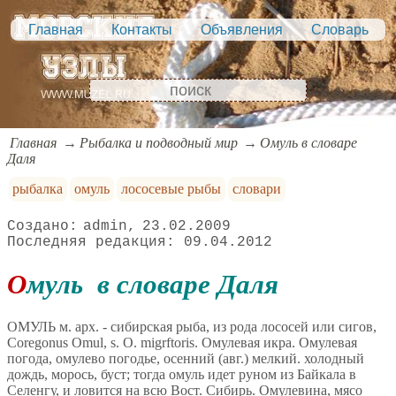
Главная
Контакты
Объявления
Словарь
Главная
Рыбалка и подводный мир
Омуль в словаре
Даля
рыбалка
омуль
лососевые рыбы
словари
admin
23.02.2009
09.04.2012
Омуль в словаре Даля
ОМУЛЬ м. арх. - сибирская рыба, из рода лососей или сигов,
Coregonus Omul, s. O. migrftoris. Омулевая икра. Омулевая
погода, омулево погодье, осенний (авг.) мелкий. холодный
дождь, морось, буст; тогда омуль идет руном из Байкала в
Селенгу, и ловится на всю Вост. Сибирь. Омулевина, мясо