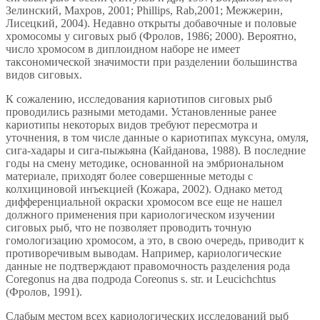
Зелинский, Махров, 2001; Phillips, Rab,2001; Межжерин,
Лисецкий, 2004). Недавно открыты добавочные и половые
хромосомы у сиговых рыб (Фролов, 1986; 2000). Вероятно,
число хромосом в диплоидном наборе не имеет
таксономической значимости при разделении большинства
видов сиговых.
К сожалению, исследования кариотипов сиговых рыб
проводились разными методами. Установленные ранее
кариотипы некоторых видов требуют пересмотра и
уточнения, в том числе данные о кариотипах муксуна, омуля,
сига-хадары и сига-пыжьяна (Кайданова, 1988). В последние
годы на смену методике, основанной на эмбриональном
материале, приходят более совершенные методы с
колхициновой инъекцией (Кожара, 2002). Однако метод
дифференциальной окраски хромосом все еще не нашел
должного применения при кариологическом изучении
сиговых рыб, что не позволяет проводить точную
гомологизацию хромосом, а это, в свою очередь, приводит к
противоречивым выводам. Например, кариологические
данные не подтверждают правомочность разделения рода
Coregonus на два подрода Coreonus s. str. и Leucichchtus
(Фролов, 1991).
Слабым местом всех кариологических исследований рыб