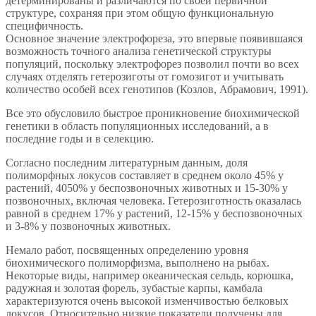
детерминированы и различаются по своей первичной
структуре, сохраняя при этом общую функциональную
специфичность.
Основное значение электрофореза, это впервые появившаяся
возможность точного анализа генетической структуры
популяций, поскольку электрофорез позволил почти во всех
случаях отделять гетерозиготы от гомозигот и учитывать
количество особей всех генотипов (Козлов, Абрамович, 1991).
Все это обусловило быстрое проникновение биохимической
генетики в область популяционных исследований, а в
последние годы и в селекцию.
Согласно последним литературным данным, доля
полиморфных локусов составляет в среднем около 45% у
растений, 4050% у беспозвоночных животных и 15-30% у
позвоночных, включая человека. Гетерозиготность оказалась
равной в среднем 17% у растений, 12-15% у беспозвоночных
и 3-8% у позвоночных животных.
Немало работ, посвященных определению уровня
биохимического полиморфизма, выполнено на рыбах.
Некоторые виды, например океаническая сельдь, корюшка,
радужная и золотая форель, зубастые карпы, камбала
характеризуются очень высокой изменчивостью белковых
локусов. Относительно низкие показатели получены для