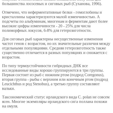
большинства лососевых и сиговых рыб (Суханова, 1996).
Отмечено, что неферментативные белки - гемоглобины и
кристаллины характеризуются малой изменчивостью. А
подсчеты по альбуминам, миогенам и ферментам дают более
высокие цифры изменчивости - 20 - 25% для числа
полиморфных локусов, 6-8% для гетерозиготности.
Для сиговых рыб характерны несущественные изменения
частот генов с возрастом, но их значительные различия между
отдельными популяциями. Средняя гетерозиготность также
существенно отличается в разных популяциях и снижается с
возрастом.
По типу термоустойчивости гибридных ДНК все
исследованные виды хорошо группируются в три группы.
Первая состоит из рыб с нижним ртом (подрод Coregonus),
вторая группа - рыбы с верхним или конечным ртом (подрод
Leucichthus и род Stenobus), а третью группу составляют
вальки.
Таксономический статус ирландского вида С. polan не совсем
ясен. Многие экземпляры ирландского сига поллана похожи
на омуля.