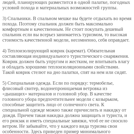
людей, планирующих разместится в одной палатке, погодных
условий похода и материальных возможностей группы.
3) Спальники. В спальном мешке вы будете отдыхать во время
похода. Поэтому спальник должен быть максимально
комфортным и качественным. Не стоит покупать дешевый
спальник если вы всерьез занимаетесь туризмом, то высокая
стоимость качественной модели, несомненно, себя оправдает.
4) Теплоизолирующий коврик (каремат). Обязательная
составляющая индивидуального туристического снаряжения.
Коврик должен быть упругим и жестким, не впитывать влагу
и обладать хорошими теплоизоляционными свойствами.
Такой коврик стелют на дно палатки, спят на нем или сидят.
5) Специальная одежда. Если по порядку: термобелье,
флисовый свитер, водонепроницаемая ветровка из
«дышащих» материалов и головной убор. В качестве
головного убора предпочтительнее модели с козырьком,
способные защитить лицо от солнечного света. К
специальной одежде можно также причислить и накидку от
дождя. Причем такая накидка должна защищать и туриста, и
его рюкзак и иметь специальные завязки, чтоб ее не сносило
ветром. Не забывайте, что у каждого вида туризма свои
особенности. Здесь приведен пример минимального