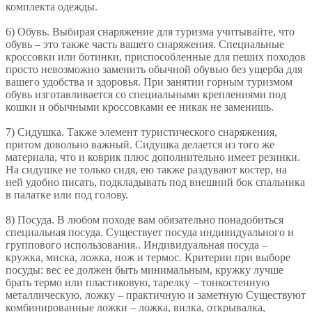
комплекта одежды.
6) Обувь. Выбирая снаряжение для туризма учитывайте, что
обувь – это также часть вашего снаряжения. Специальные
кроссовки или ботинки, приспособленные для пеших походов
просто невозможно заменить обычной обувью без ущерба для
вашего удобства и здоровья. При занятии горным туризмом
обувь изготавливается со специальными креплениями под
кошки и обычными кроссовками ее никак не заменишь.
7) Сидушка. Также элемент туристического снаряжения,
притом довольно важный. Сидушка делается из того же
материала, что и коврик плюс дополнительно имеет резинки.
На сидушке не только сидя, ею также раздувают костер, на
ней удобно писать, подкладывать под внешний бок спальника
в палатке или под голову.
8) Посуда. В любом походе вам обязательно понадобиться
специальная посуда. Существует посуда индивидуального и
группового использования.. Индивидуальная посуда –
кружка, миска, ложка, нож и термос. Критерии при выборе
посуды: вес ее должен быть минимальным, кружку лучше
брать термо или пластиковую, тарелку – тонкостенную
металлическую, ложку – практичную и заметную Существуют
комбинированные ложки – ложка, вилка, открывалка,