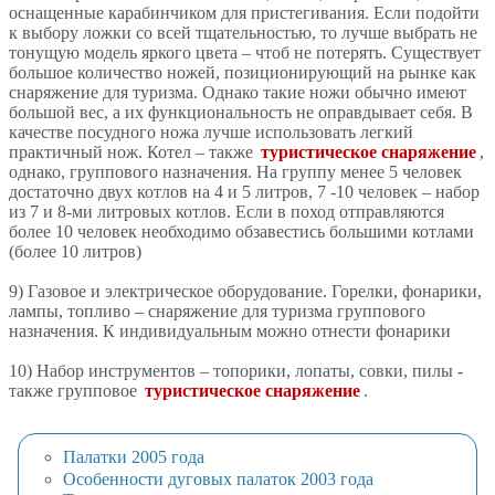
оснащенные карабинчиком для пристегивания. Если подойти
к выбору ложки со всей тщательностью, то лучше выбрать не
тонущую модель яркого цвета – чтоб не потерять. Существует
большое количество ножей, позиционирующий на рынке как
снаряжение для туризма. Однако такие ножи обычно имеют
большой вес, а их функциональность не оправдывает себя. В
качестве посудного ножа лучше использовать легкий
практичный нож. Котел – также
туристическое снаряжение
,
однако, группового назначения. На группу менее 5 человек
достаточно двух котлов на 4 и 5 литров, 7 -10 человек – набор
из 7 и 8-ми литровых котлов. Если в поход отправляются
более 10 человек необходимо обзавестись большими котлами
(более 10 литров)
9) Газовое и электрическое оборудование. Горелки, фонарики,
лампы, топливо – снаряжение для туризма группового
назначения. К индивидуальным можно отнести фонарики
10) Набор инструментов – топорики, лопаты, совки, пилы -
также групповое
туристическое снаряжение
.
Палатки 2005 года
Особенности дуговых палаток 2003 года